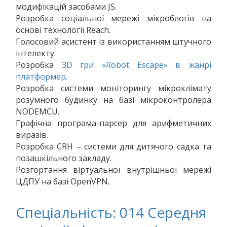
модифікацій засобами JS.
Розробка соціальної мережі мікроблогів на
основі технології Reach.
Голосовий асистент із використанням штучного
інтелекту.
Розробка
3D гри «Robot Escape» в жанрі
платформер
.
Розробка системи моніторингу мікроклімату
розумного будинку на базі мікроконтролера
NODEMCU.
Графічна програма-парсер для арифметичних
виразів.
Розробка CRH – системи для дитячого садка та
позашкільного закладу.
Розгортання віртуальної внутрішньої мережі
ЦДПУ на базі OpenVPN.
Спеціальність: 014 Середня