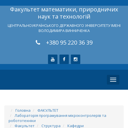
Факультет математики, природничих
наук та технологій
ЦЕНТРАЛЬНОУКРАЇНСЬКОГО ДЕРЖАВНОГО УНІВЕРСИТЕТУ ІМЕНІ
ВОЛОДИМИРА ВИННИЧЕНКА
+380 95 220 36 39
Toggle
navigati
Головна
ФАКУЛЬТЕТ
Лабораторія програмування мікроконтролерів та
робототехніки
Факультет
Структура
Кафедри