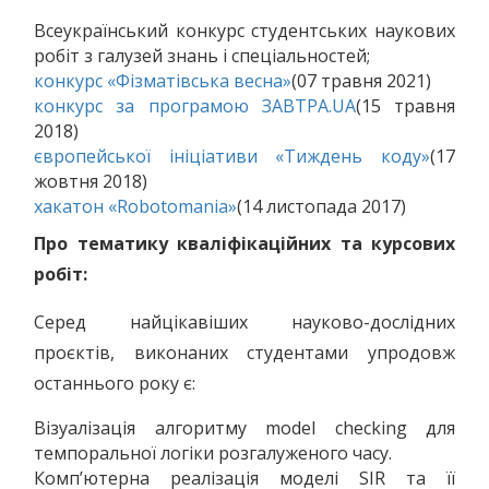
Всеукраїнський конкурс студентських наукових
робіт з галузей знань і спеціальностей;
конкурс «Фізматівська весна»
(07 травня 2021)
конкурс за програмою ЗАВТРА.UA
(15 травня
2018)
європейської ініціативи «Тиждень коду»
(17
жовтня 2018)
хакатон «Robotomania»
(14 листопада 2017)
Про тематику кваліфікаційних та курсових
робіт:
Серед найцікавіших науково-дослідних
проєктів, виконаних студентами упродовж
останнього року є:
Візуалізація алгоритму model checking для
темпоральної логіки розгалуженого часу.
Комп’ютерна реалізація моделі SIR та її