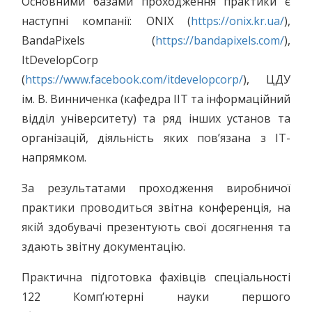
Основними базами проходження практики є
наступні компанії: ONIX (
https://onix.kr.ua/
),
BandaPixels (
https://bandapixels.com/
),
ItDevelopCorp
(
https://www.facebook.com/itdevelopcorp/
), ЦДУ
ім. В. Винниченка (кафедра ІІТ та інформаційний
відділ університету) та ряд інших установ та
організацій, діяльність яких пов’язана з ІТ-
напрямком.
За результатами проходження виробничої
практики проводиться звітна конференція, на
якій здобувачі презентують свої досягнення та
здають звітну документацію.
Практична підготовка фахівців спеціальності
122 Комп’ютерні науки першого