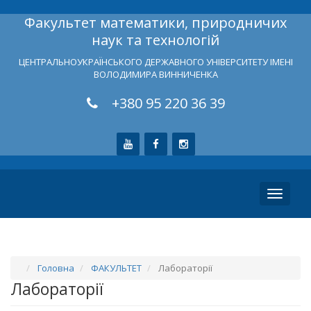
Факультет математики, природничих
наук та технологій
ЦЕНТРАЛЬНОУКРАЇНСЬКОГО ДЕРЖАВНОГО УНІВЕРСИТЕТУ ІМЕНІ
ВОЛОДИМИРА ВИННИЧЕНКА
+380 95 220 36 39
Toggle
navigati
Головна
ФАКУЛЬТЕТ
Лабораторії
Лабораторії