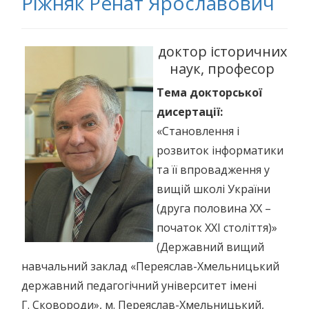
Ріжняк Ренат Ярославович
доктор історичних
наук, професор
Тема докторської
дисертації:
«Становлення і
розвиток інформатики
та її впровадження у
вищій школі України
(друга половина ХХ –
початок ХХІ століття)»
(Державний вищий
навчальний заклад «Переяслав-Хмельницький
державний педагогічний університет імені
Г. Сковороди», м. Переяслав-Хмельницький,