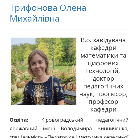
Трифонова Олена
Михайлівна
В.о. завідувача
кафедри
математики та
цифрових
технологій,
доктор
педагогічних
наук, професор,
професор
кафедри
Освіта:
Кіровоградський педагогічний
державний імені Володимира Винниченка,
спеціальність «Педагогіка і методика середньої