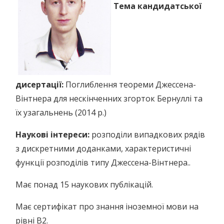
Тема кандидатської
дисертації:
Поглиблення теореми Джессена-
Вінтнера для нескінченних згорток Бернуллі та
їх узагальнень (2014 р.)
Наукові інтереси:
розподіли випадкових рядів
з дискретними доданками, характеристичні
функції розподілів типу Джессена-Вінтнера..
Має понад 15 наукових публікацій.
Має сертифікат про знання іноземної мови на
рівні В2.