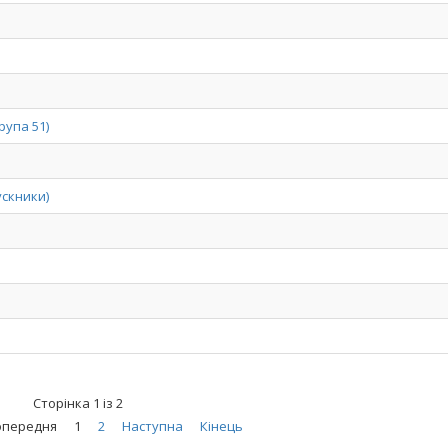
рупа 51)
ускники)
Сторінка 1 із 2
опередня
1
2
Наступна
Кінець