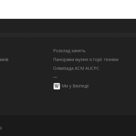
Розклад занять
иків
Панорама музею історії техніки
Олімпіада ACM AUCPC
—
Ми у Вікіпедії
й