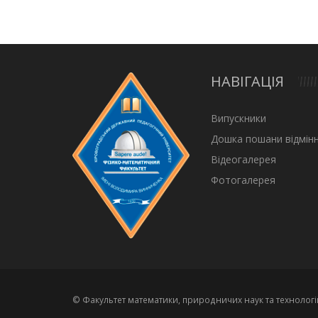
НАВІГАЦІЯ
Випускники
Дошка пошани відмінн
Відеогалерея
Фотогалерея
© Факультет математики, природничих наук та технологі