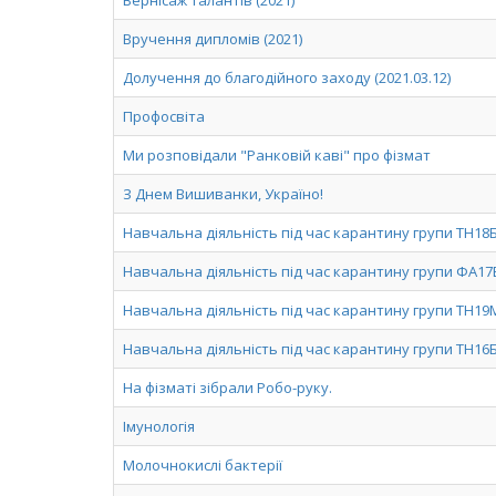
Вернісаж талантів (2021)
Вручення дипломів (2021)
Долучення до благодійного заходу (2021.03.12)
Профосвіта
Ми розповідали "Ранковій каві" про фізмат
З Днем Вишиванки, Україно!
Навчальна діяльність під час карантину групи ТН18
Навчальна діяльність під час карантину групи ФА17
Навчальна діяльність під час карантину групи ТН19
Навчальна діяльність під час карантину групи ТН16
На фізматі зібрали Робо-руку.
Імунологія
Молочнокислі бактерії