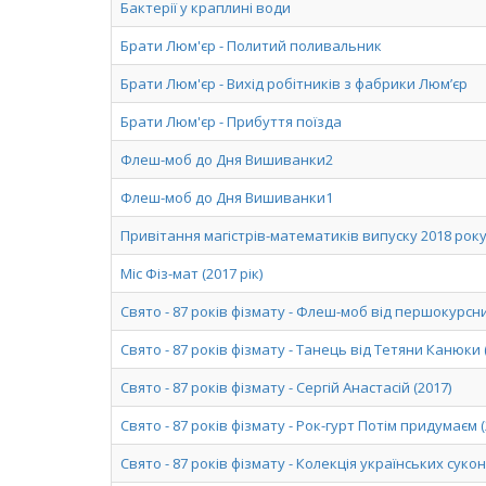
Бактерії у краплині води
Брати Люм'єр - Политий поливальник
Брати Люм'єр - Вихід робітників з фабрики Люм’єр
Брати Люм'єр - Прибуття поїзда
Флеш-моб до Дня Вишиванки2
Флеш-моб до Дня Вишиванки1
Привітання магістрів-математиків випуску 2018 рок
Міс Фіз-мат (2017 рік)
Свято - 87 років фізмату - Флеш-моб від першокурсни
Свято - 87 років фізмату - Танець від Тетяни Канюки 
Свято - 87 років фізмату - Сергій Анастасій (2017)
Свято - 87 років фізмату - Рок-гурт Потім придумаєм (
Свято - 87 років фізмату - Колекція українських сукон