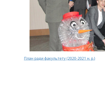
План ради факультету (2020-2021 н
.
р
.
)