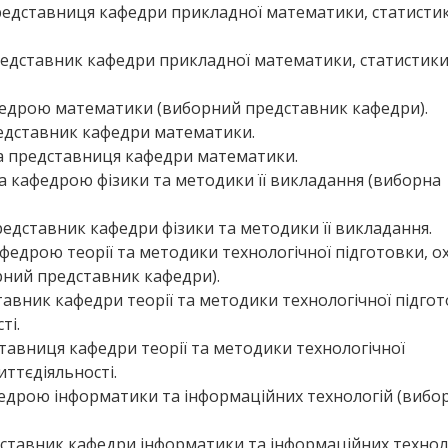
редставниця кафедри прикладної математики, статисти
едставник кафедри прикладної математики, статистики
афедрою математики (виборний представник кафедри).
едставник кафедри математики.
а представниця кафедри математики.
ка кафедрою фізики та методики її викладання (виборна
едставник кафедри фізики та методики її викладання.
афедрою теорії та методики технологічної підготовки, 
рний представник кафедри).
тавник кафедри теорії та методики технологічної підгот
ті.
тавниця кафедри теорії та методики технологічної
иттєдіяльності.
федрою інформатики та інформаційних технологій (вибо
дставник кафедри інформатики та інформаційних техноло