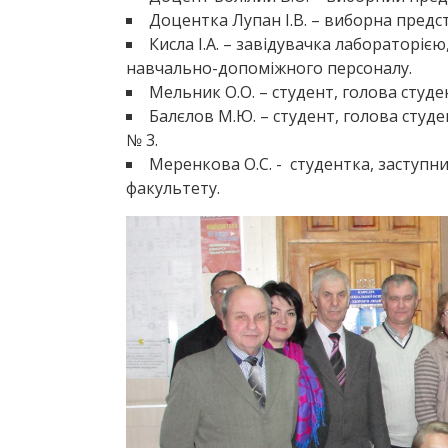
Доцентка Лупан І.В. – виборна пред
Кисла І.А. – завідувачка лабораторіє
навчально-допоміжного персоналу.
Мельник О.О. – студент, голова студ
Балєлов М.Ю. – студент, голова студ
№ 3.
Меренкова О.С. - студентка, заступ
факультету.