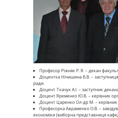
Професор Ріжняк Р. Я. – декан факуль
Доцентка Нічишина В.В. – заступниц
ради.
Доцент Ткачук А.І. – заступник декан
Доцент Яременко Ю.В. – керівник ор
Доцент Царенко Ол-др М. – керівник 
Професорка Авраменко О.В. – завіду
економіки (виборна представниця кафе