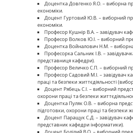
Доцентка Довгенко Я.О. – виборна п
економіки.
Доцент Гуртовий Ю.В. – виборний пр
економіки.
Професор Кушнір В.А. – завідувач к
Професор Волков Ю.І. – виборний пр
Доцентка Войналович Н.М. – виборн
Професорка Сальник І.В. – завідувач
представниця кафедри).
Професор Величко С.П. – виборний пр
Професор Садовий М.І. – завідувач к
праці та безпеки життєдіяльності (вибо
Доцент Рябець С.І. – виборний предс
охорони праці та безпеки життєдіяльнос
Доцентка Пуляк О.В. – виборна предс
підготовки, охорони праці та безпеки ж
Доцент Паращук С.Д. – завідувач ка
представник кафедри інформатики).
Доцент Болілий В.О. – виборний пре