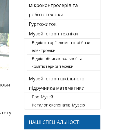
мікроконтролерів та
робототехніки
Гуртожиток
Музей історії техніки
Відділ історії елементної бази
електроніки
Відділ обчислювальної та
комп’ютерної техніки
Музей історії шкільного
лови
підручника математики
Про Музей
Каталог експонатів Музею
тету.
НАШІ СПЕЦІАЛЬНОСТІ