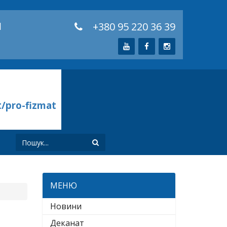
й
+380 95 220 36 39
t/pro-fizmat
И
МЕНЮ
Новини
Деканат