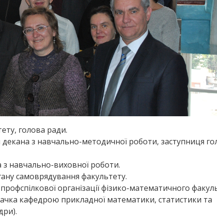
тету, голова ради.
я декана з навчально-методичної роботи, заступниця го
а з навчально-виховної роботи.
гану самоврядування факультету.
профспілкової організації фізико-математичного факуль
вачка кафедрою прикладної математики, статистики та
дри).