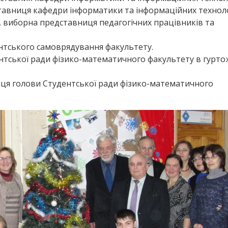
ставниця кафедри інформатики та інформаційних техноло
ю, виборна представниця педагогічних працівників та
ентського самоврядування факультету.
ентської ради фізико-математичного факультету в гурт
ниця голови Студентської ради фізико-математичного