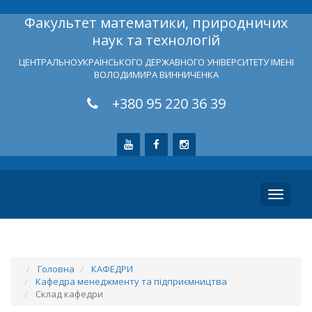
Факультет математики, природничих
наук та технологій
ЦЕНТРАЛЬНОУКРАЇНСЬКОГО ДЕРЖАВНОГО УНІВЕРСИТЕТУ ІМЕНІ
ВОЛОДИМИРА ВИННИЧЕНКА
+380 95 220 36 39
Toggle
navigati
Головна
КАФЕДРИ
Кафедра менеджменту та підприємництва
Склад кафедри