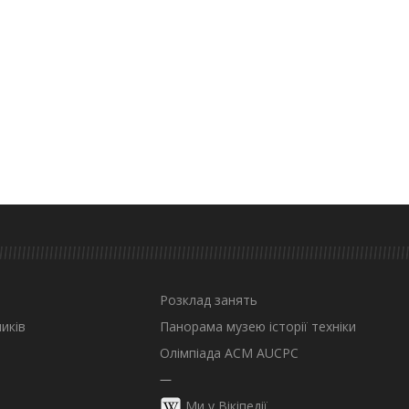
Розклад занять
иків
Панорама музею історії техніки
Олімпіада ACM AUCPC
—
Ми у Вікіпедії