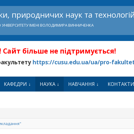
и, природничих наук та технологі
 УНІВЕРСИТЕТУ ІМЕНІ ВОЛОДИМИРА ВИННИЧЕНКА
 Сайт більше не підтримується!
факультету
https://cusu.edu.ua/ua/pro-fakulte
КАФЕДРИ
НАУКА
НАВЧАННЯ
КОНТАКТ
викладання"