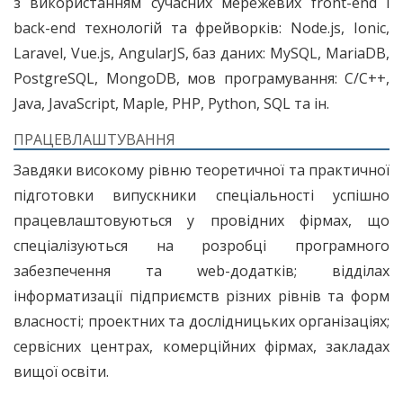
з використанням сучасних мережевих front-end і
back-end технологій та фрейворків: Node.js, Ionic,
Laravel, Vue.js, AngularJS, баз даних: MySQL, MariaDB,
PostgreSQL, MongoDB, мов програмування: C/С++,
Java, JavaScript, Maple, PHP, Python, SQL та ін.
ПРАЦЕВЛАШТУВАННЯ
Завдяки високому рівню теоретичної та практичної
підготовки випускники спеціальності успішно
працевлаштовуються у провідних фірмах, що
спеціалізуються на розробці програмного
забезпечення та web-додатків; відділах
інформатизації підприємств різних рівнів та форм
власності; проектних та дослідницьких організаціях;
сервісних центрах, комерційних фірмах, закладах
вищої освіти.