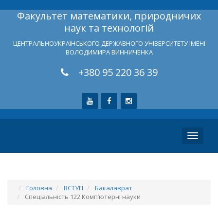
Факультет математики, природничих
наук та технологій
ЦЕНТРАЛЬНОУКРАЇНСЬКОГО ДЕРЖАВНОГО УНІВЕРСИТЕТУ ІМЕНІ
ВОЛОДИМИРА ВИННИЧЕНКА
+380 95 220 36 39
Toggle
navigati
Головна
ВСТУП
Бакалаврат
Спеціальність 122 Комп’ютерні науки