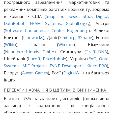
програмного забезпечення, маркетингових та
рекламних компаніях багатьох країн світу, зокрема
в компаніях США (
Snap Inc
.,
Sweet Stack Digital
,
DataRobot
,
EPAM Systems
,
GlobalLogic
,), Австрії
(
Software Competence Center Hagenberg
), Великої
Британії (
Linnworks
), Данії (
SimCorp
,
3Shape
), Естонії
(
Wildix
), Ізраїлю (
Wix.com
), Німеччини
(
Nearshorefriends GmbH
), Сингапуру (
TrafficDNA
),
Швейцарії (
Luxoft
,
PriceHubble
), України (
EVO
,
Onix-
Systems
,
MIF Projects
,
EVNE Developers
,
Kinect.PRO
),
Білорусі (
Awem Games
), Росії (
DigitalWill
) та багатьох
інших.
ПЕРЕВАГИ НАВЧАННЯ В ЦДПУ ІМ. В. ВИННИЧЕНКА
Близько 75% навчальних дисциплін (нормативна
частина) є однаковою на спеціальності
«Комп’ютерні науки» у всіх закладах вищої освіти