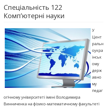
Спеціальність 122
Комп’ютерні науки
У
Цент
ральн
оукра
їнськ
ому
держ
авно
му
педаг
огічному університеті імені Володимира
Винниченка на фізико-математичному факультеті