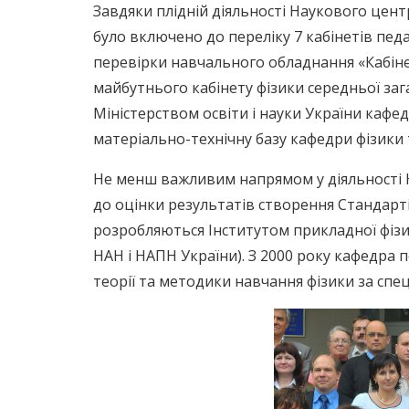
Завдяки плідній діяльності Наукового цент
було включено до переліку 7 кабінетів пед
перевірки навчального обладнання «Кабін
майбутнього кабінету фізики середньої з
Міністерством освіти і науки України кафед
матеріально-технічну базу кафедри фізики т
Не менш важливим напрямом у діяльності На
до оцінки результатів створення Стандарті
розробляються Інститутом прикладної фізик
НАН і НАПН України). З 2000 року кафедра 
теорії та методики навчання фізики за спец