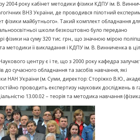
ру 2004 року кабінет методики фізики КДПУ ім. В. Винни
агогічних ВНЗ України, де проводився пілотний експери
ет фізики майбутнього». Такий комплект обладнання дл
агальноосвітньої школи безкоштовно було передано
рі фізики на суму 320 тис. грн., що значною мірою полі
а методики її викладання і КДПУ ім. В. Винниченка в ці
укового центру є і те, що з 2000 року кафедра залучає
в до сучасного обладнання та засобів навчання, які
и НАН України (м. Суми, директор: Сторіжко В.Ю., акад
постійно проводить експертизу наукових досліджень в га
іальністю 13.00.02 – теорія та методика навчання (фізика