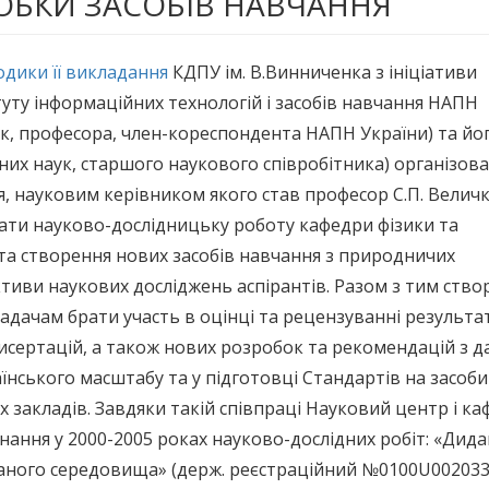
ОБКИ ЗАСОБІВ НАВЧАННЯ
одики її викладання
КДПУ ім. В.Винниченка з ініціативи
туту інформаційних технологій і засобів навчання НАПН
ук, професора, член-кореспондента НАПН України) та йо
них наук, старшого наукового співробітника) організов
, науковим керівником якого став професор С.П. Величк
ати науково-дослідницьку роботу кафедри фізики та
та створення нових засобів навчання з природничих
иви наукових досліджень аспірантів. Разом з тим ство
дачам брати участь в оцінці та рецензуванні результа
исертацій, а також нових розробок та рекомендацій з д
аїнського масштабу та у підготовці Стандартів на засоби
 закладів. Завдяки такій співпраці Науковий центр і ка
нання у 2000-2005 роках науково-дослідних робіт: «Дида
ного середовища» (держ. реєстраційний №0100U002033)