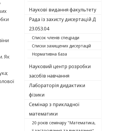
о
Наукові видання факультету
вих
обки
Рада із захисту дисертацій Д
23.053.04
Список членів спецради
аїни
Списки захищених дисертацій
Нормативна база
. Як
Науковий центр розробки
ука;
засобів навчання
колової
Лабораторія дидактики
фізики
Семінар з прикладної
математики
20 років семінару "Математика,
її застосування та викладання"