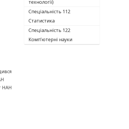
технології)
Спеціальність 112
Статистика
Спеціальність 122
Комп’ютерні науки
дився
АН
т НАН