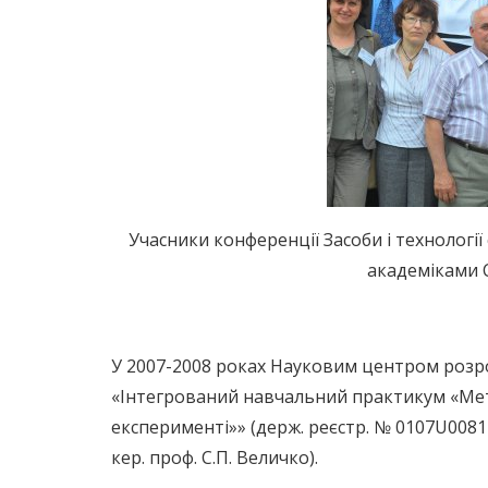
Учасники конференції Засоби і технолог
академіками 
У 2007-2008 роках Науковим центром розр
«Інтегрований навчальний практикум «Метод
експерименті»» (держ. реєстр. № 0107U008123)
кер. проф. С.П. Величко).