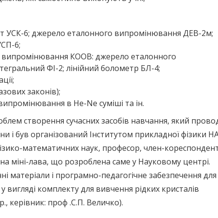
т УСК-6; джерело еталонного випромінювання ДЕВ-2м;
СП-6;
го випромінювання КООВ: джерело еталонного
егральний ФІ-2; лінійний болометр БЛ-4;
ції;
зових законів);
ипромінювання в He-Ne суміші та ін.
роблем створення сучасних засобів навчання, який прово
їни і був організований Інститутом прикладної фізики Н
фізико-математичних наук, професор, член-кореспонден
на міні-лава, що розроблена саме у Науковому центрі.
і матеріали і програмно-педагогічне забезпечення для
 вигляді комплекту для вивчення рідких кристалів
., керівник: проф .С.П. Величко).