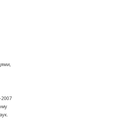
цями,
-2007
ому
аук.