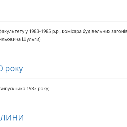
культету у 1983-1985 р.р., комісара будівельних загоні
сильовича Шульги)
0 року
 випускника 1983 року)
ІЛИНИ