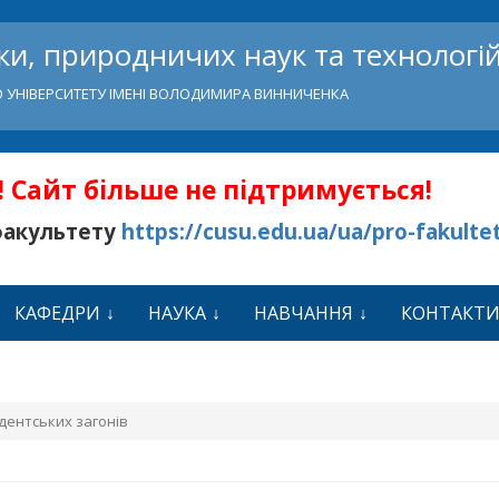
и, природничих наук та технологі
 УНІВЕРСИТЕТУ ІМЕНІ ВОЛОДИМИРА ВИННИЧЕНКА
 Сайт більше не підтримується!
факультету
https://cusu.edu.ua/ua/pro-fakulte
КАФЕДРИ
НАУКА
НАВЧАННЯ
КОНТАКТ
удентських загонів