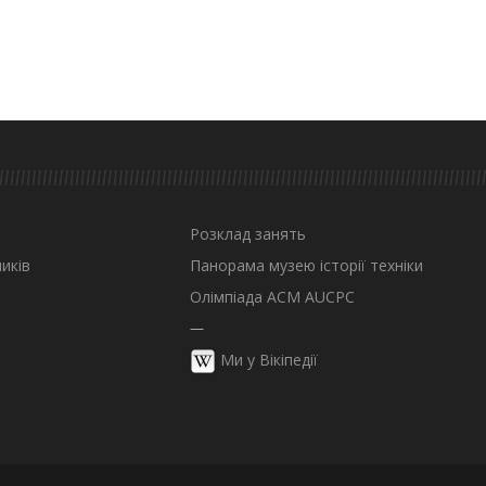
Розклад занять
иків
Панорама музею історії техніки
Олімпіада ACM AUCPC
—
Ми у Вікіпедії