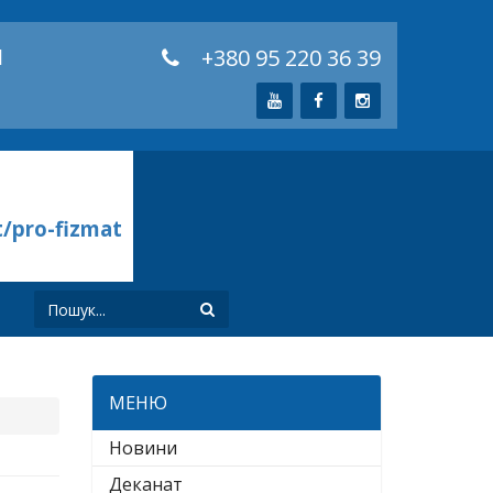
й
+380 95 220 36 39
t/pro-fizmat
И
МЕНЮ
Новини
Деканат