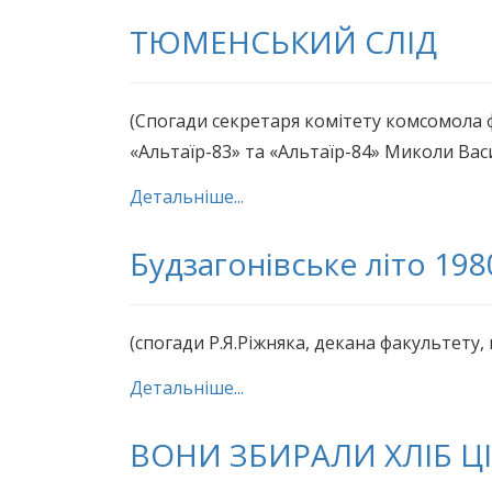
ТЮМЕНСЬКИЙ СЛІД
(Спогади секретаря комітету комсомола фа
«Альтаїр-83» та «Альтаїр-84» Миколи Ва
Детальніше...
Будзагонівське літо 198
(спогади Р.Я.Ріжняка, декана факультету,
Детальніше...
ВОНИ ЗБИРАЛИ ХЛІБ Ц