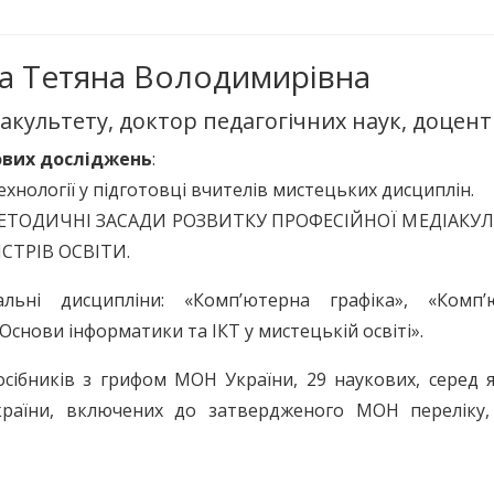
а Тетяна Володимирівна
акультету, доктор педагогічних наук, доцент
ових досліджень
:
хнології у підготовці вчителів мистецьких дисциплін.
МЕТОДИЧНІ ЗАСАДИ РОЗВИТКУ ПРОФЕСІЙНОЇ МЕДІАКУ
СТРІВ ОСВІТИ.
льні дисципліни: «Комп’ютерна графіка», «Комп’
снови інформатики та ІКТ у мистецькій освіті».
осібників з грифом МОН України, 29 наукових, серед 
країни, включених до затвердженого МОН переліку,