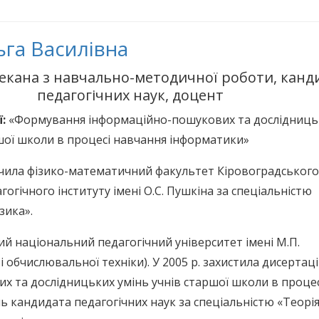
ьга Василівна
екана з навчально-методичної роботи, канд
педагогічних наук, доцент
ї:
«Формування інформаційно-пошукових та дослідниць
ршої школи в процесі навчання інформатики»
інчила фізико-математичний факультет Кіровоградського
огічного інституту імені О.С. Пушкіна за спеціальністю
зика».
кий національний педагогічний університет імені М.П.
обчислювальної техніки). У 2005 р. захистила дисертац
 та дослідницьких умінь учнів старшої школи в процес
 кандидата педагогічних наук за спеціальністю «Теорія