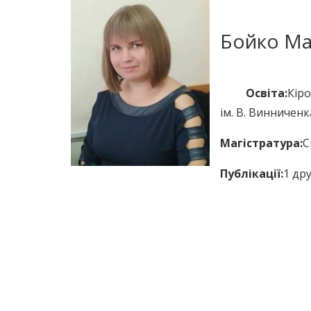
Бойко Ма
Освіта:
Кір
ім. В. Винниченк
Магістратура:
С
Публікації:
1
дру