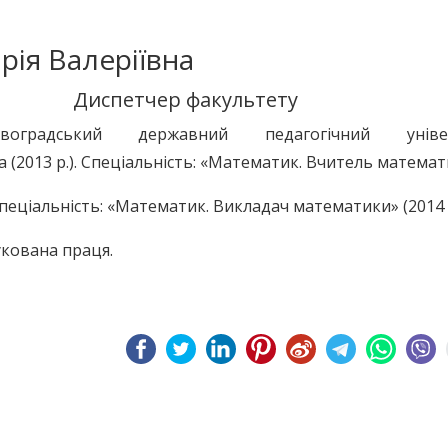
рія Валеріївна
Диспетчер факультету
овоградський державний педагогічний універ
а (201
3
р.). Спеціальність: «Математик. В
читель
математ
пеціальність: «Математик. Викладач математики» (201
4
кован
а
прац
я
.