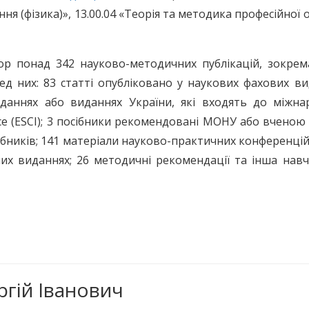
я (фізика)», 13.00.04 «Теорія та методика професійної о
р понад 342 науково-методичних публікацій, зокрема
ред них: 83 статті опубліковано у наукових фахових в
иданнях або виданнях України, які входять до міжна
ce (ESCI); 3 посібники рекомендовані МОНУ або вчено
сібників; 141 матеріали науково-практичних конференцій
них виданнях; 26 методичні рекомендації та інша нав
ргій Іванович