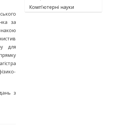
Комп’ютерні науки
ського
нка за
знакою
хистив
ру для
апрямку
гістра
ізико-
дань з