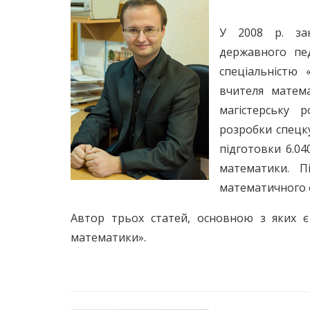
У 2008 р. зак
державного пед
спеціальністю
вчителя матема
магістерську 
розробки спецку
підготовки 6.04
математики. П
математичного 
Автор трьох статей, основною з яких є
математики».