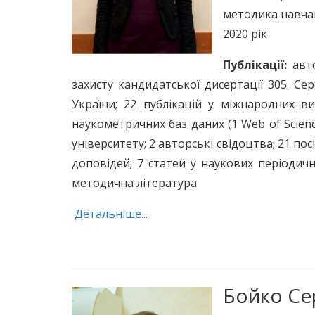
методика навчанн
2020 рік
Публікації:
авто
захисту кандидатської дисертації 305. Се
України; 22 публікацій у міжнародних в
наукометричних баз даних (1 Web of Scien
університету; 2 авторські свідоцтва; 21 по
доповідей; 7 статей у наукових періодич
методична література
Детальніше...
Бойко Се