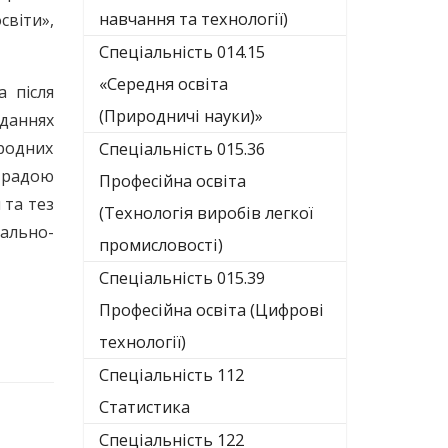
навчання та технології)
світи»,
Спеціальність 014.15
«Середня освіта
 після
(Природничі науки)»
иданнях
родних
Спеціальність 015.36
ю радою
Професійна освіта
 та тез
(Технологія виробів легкої
чально-
промисловості)
Спеціальність 015.39
Професійна освіта (Цифрові
технології)
Спеціальність 112
Статистика
Спеціальність 122