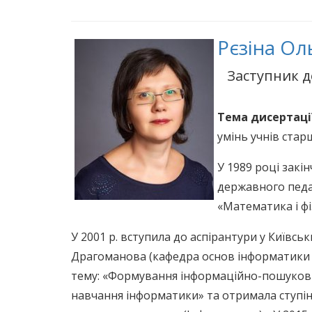
Рєзіна Ол
Заступник д
Тема дисертаці
умінь учнів ста
У 1989 році зак
державного педаг
«Математика і фі
У 2001 р. вступила до аспірантури у Київсь
Драгоманова (кафедра основ інформатики і 
тему: «Формування інформаційно-пошукових
навчання інформатики» та отримала ступінь