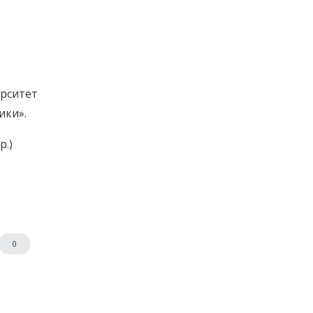
ситет
ики».
р.)
0