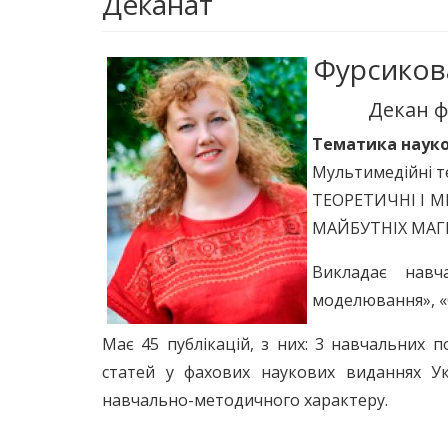
Деканат
Фурсиков
Декан ф
Тематика наук
Мультимедійні те
ТЕОРЕТИЧНІ І 
МАЙБУТНІХ МАГІ
Викладає навча
моделювання», «О
Має 45 публікацій, з них: 3 навчальних п
статей у фахових наукових виданнях У
навчально-методичного характеру.