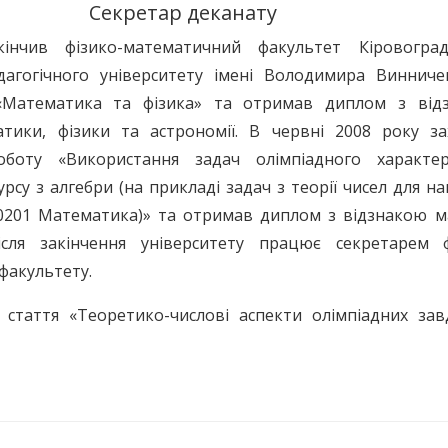
Секретар деканату
інчив фізико-математичний факультет Кіровоград
агогічного університету імені Володимира Винниче
 «Математика та фізика» та отримав диплом з від
тики, фізики та астрономії. В червні 2008 року за
роботу «Використання задач олімпіадного характе
рсу з алгебри (на прикладі задач з теорії чисел для н
0201
Математика)» та отримав диплом з відзнакою ма
ісля закінчення університету працює секретарем ф
факультету.
 стаття «Теоретико-числові аспекти олімпіадних зав