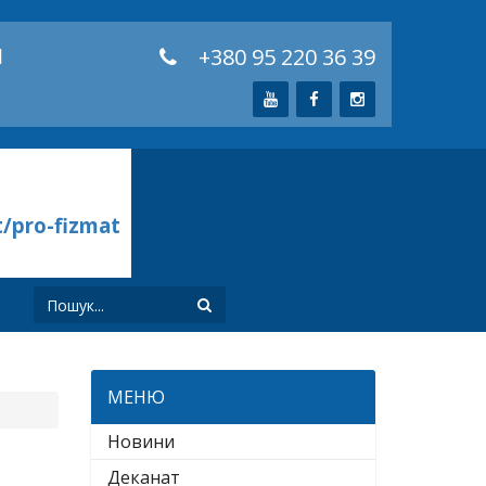
й
+380 95 220 36 39
t/pro-fizmat
И
МЕНЮ
Новини
Деканат