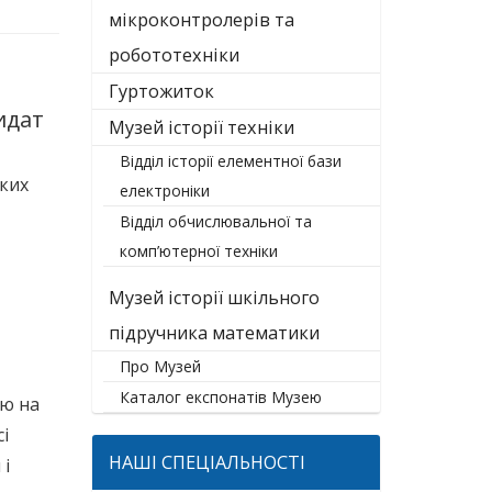
мікроконтролерів та
робототехніки
Гуртожиток
идат
Музей історії техніки
Відділ історії елементної бази
ких
електроніки
Відділ обчислювальної та
комп’ютерної техніки
Музей історії шкільного
підручника математики
Про Музей
Каталог експонатів Музею
ію на
і
НАШІ СПЕЦІАЛЬНОСТІ
 і