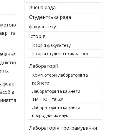
Вчена рада
Студентська рада
 метою
факультету
лавр та
Історія
Історія факультету
Історія студентських загонів
ечення
дністю
Лабораторії
ять.
Комп'ютерні лабораторії та
кабінети
афедрі
Лабораторії та кабінети
собів,
ТМТПОП та БЖ
йняття
Лабораторії та кабінети
природничих наук
Лабораторія програмування