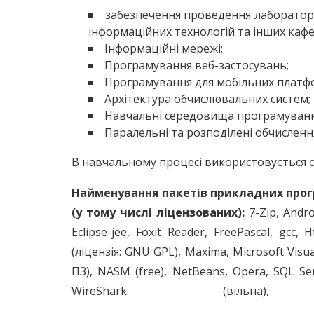
забезпечення проведення лаборатор
інформаційних технологій та інших кафе
Інформаційні мережі;
Програмування веб-застосувань;
Програмування для мобільних платф
Архітектура обчислюваль­них систем;
Навчальні середовища програмуванн
Паралельні та розподілені обчисленн
В навчальному процесі використовується 
Найменування пакетів прикладних про
(у тому числі ліцензованих):
7-Zip, Andr
Eclipse-jee, Foxit Reader, FreePascal, gcc, H
(ліцензія: GNU GPL), Maxima, Microsoft Visua
ПЗ), NASM (free), NetBeans, Opera, SQL Se
WireShark (вільна