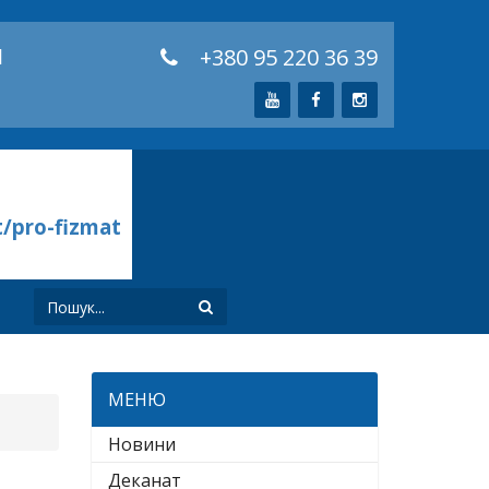
й
+380 95 220 36 39
t/pro-fizmat
И
МЕНЮ
Новини
Деканат