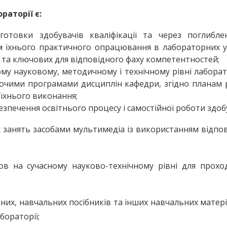
аторії є:
готовки здобувачів кваліфікації та через поглибле
м їхнього практичного опрацювання в лабораторних у
та ключових для відповідного фаху компетентностей;
му науковому, методичному і технічному рівні лабора
бочими програмами дисциплін кафедри, згідно планам
їхнього виконання;
зпечення освітнього процесу і самостійної роботи здоб
 занять засобами мультимедіа із використанням відпо
ов на сучасному науково-технічному рівні для прохо
них, навчальних посібників та інших навчальних матері
бораторії;