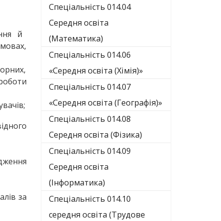
Спеціальність 014.04
Середня освіта
ння й
(Математика)
мовах,
Спеціальність 014.06
торних,
«Середня освіта (Хімія)»
 роботи
Спеціальність 014.07
«Середня освіта (Географія)»
увачів;
Спеціальність 014.08
відного
Середня освіта (Фізика)
Спеціальність 014.09
дження
Середня освіта
(Інформатика)
алів за
Спеціальність 014.10
середня освіта (Трудове