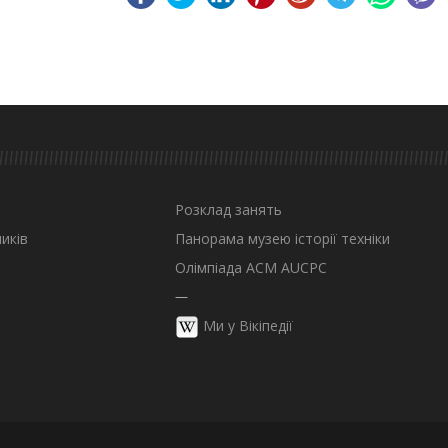
Розклад занять
иків
Панорама музею історії техніки
Олімпіада ACM AUCPC
—
Ми у Вікіпедії