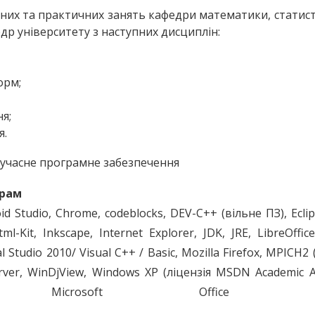
них та практичних занять кафедри математики, статис
др університету з наступних дисциплін:
орм;
я;
я.
сучасне програмне забезпечення
грам
oid Studio, Chrome, codeblocks, DEV-C++ (вільне ПЗ), Eclip
tml-Kit, Inkscape, Internet Explorer, JDK, JRE, LibreOffic
l Studio 2010/ Visual C++ / Basic, Mozilla Firefox, MPICH2 
rver, WinDjView, Windows XP (ліцензія MSDN Academic Al
), Microsoft Office 20