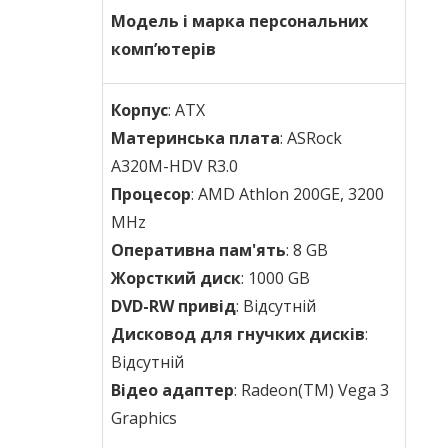
Модель і марка персональних
комп’ютерів
Корпус
: ATX
Материнська плата
: ASRock
A320M-HDV R3.0
Процесор
: AMD Athlon 200GE, 3200
MHz
Оперативна пам'ять
: 8 GB
Жорсткий диск
: 1000 GB
DVD
-
RW
привід
: Відсутній
Дисковод для гнучких дисків
:
Відсутній
Відео адаптер
: Radeon(TM) Vega 3
Graphics