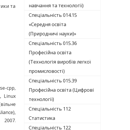
навчання та технології)
тики та
Спеціальність 014.15
«Середня освіта
(Природничі науки)»
Спеціальність 015.36
Професійна освіта
(Технологія виробів легкої
промисловості)
Спеціальність 015.39
se-cpp,
Професійна освіта (Цифрові
e, Linux
технології)
(вільне
Спеціальність 112
iance),
Статистика
07.
Спеціальність 122