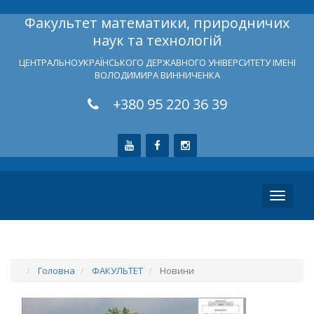
Факультет математики, природничих
наук та технологій
ЦЕНТРАЛЬНОУКРАЇНСЬКОГО ДЕРЖАВНОГО УНІВЕРСИТЕТУ ІМЕНІ
ВОЛОДИМИРА ВИННИЧЕНКА
+380 95 220 36 39
Toggle
navigati
Головна
ФАКУЛЬТЕТ
Новини