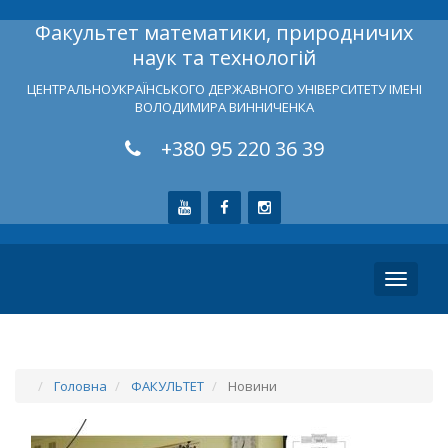
Факультет математики, природничих
наук та технологій
ЦЕНТРАЛЬНОУКРАЇНСЬКОГО ДЕРЖАВНОГО УНІВЕРСИТЕТУ ІМЕНІ
ВОЛОДИМИРА ВИННИЧЕНКА
+380 95 220 36 39
Toggle
navigati
Головна
ФАКУЛЬТЕТ
Новини