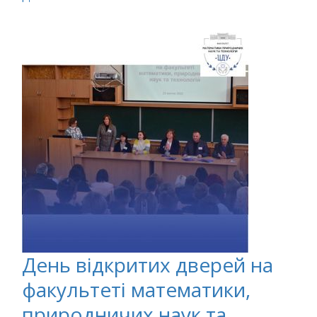
День відкритих дверей на
факультеті математики,
природничих наук та