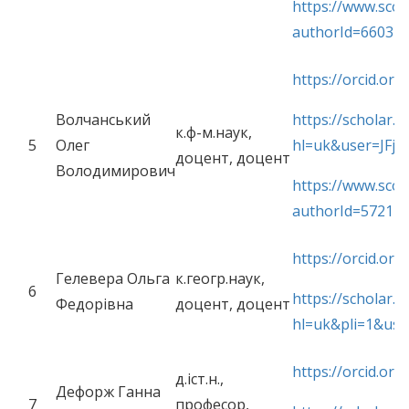
https://www.scop
authorId=66032
https://orcid.or
Волчанський
https://scholar.g
к.ф-м.наук,
5
Олег
hl=uk&user=JFj
доцент, доцент
Володимирович
https://www.scop
authorId=572125
https://orcid.or
Гелевера Ольга
к.геогр.наук,
6
https://scholar.g
Федорівна
доцент, доцент
hl=uk&pli=1&us
https://orcid.or
д.іст.н.,
Дефорж Ганна
7
професор,