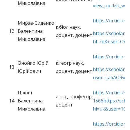
Миколаївна
view_op=list_w
https://orcid.or
Мирза-Сиденко
к.біол.наук,
12
Валентина
https://scholar.g
доцент, доцент
Миколаївна
hl=ru&user=OV4
https://orcid.or
Онойко Юрій
к.геогр.наук,
13
https://scholar.g
Юрійович
доцент, доцент
user=La6AO3wAA
Плющ
https://orcid.or
д.п.н., професор,
14
Валентина
1566
https://scho
доцент
Миколаївна
hl=uk&user=1Q
https://orcid.or