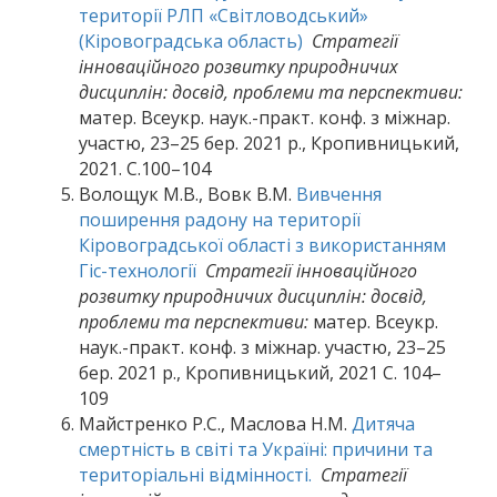
території РЛП «Світловодський»
(Кіровоградська область)
Стратегії
інноваційного розвитку природничих
дисциплін: досвід, проблеми та перспективи:
матер. Всеукр. наук.-практ. конф. з міжнар.
участю, 23–25 бер. 2021 р., Кропивницький,
2021. С.100–104
Волощук М.В., Вовк В.М.
Вивчення
поширення радону на території
Кіровоградської області з використанням
Гіс-технології
Стратегії інноваційного
розвитку природничих дисциплін: досвід,
проблеми та перспективи:
матер. Всеукр.
наук.-практ. конф. з міжнар. участю, 23–25
бер. 2021 р., Кропивницький, 2021 С. 104–
109
Майстренко Р.С., Маслова Н.М.
Дитяча
смертність в світі та Україні: причини та
територіальні відмінності.
Стратегії