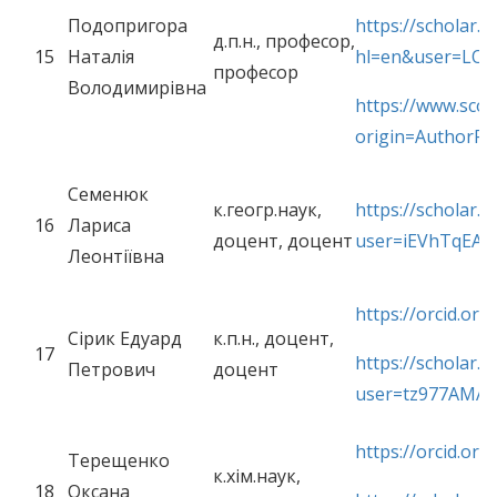
Подопригора
https://scholar.g
д.п.н., професор,
15
Наталія
hl=en&user=LO
професор
Володимирівна
https://www.scop
origin=AuthorPr
Семенюк
к.геогр.наук,
https://scholar.g
16
Лариса
доцент, доцент
user=iEVhTqEAA
Леонтіївна
https://orcid.or
Сірик Едуард
к.п.н., доцент,
17
https://scholar.g
Петрович
доцент
user=tz977AMAA
https://orcid.or
Терещенко
к.хім.наук,
18
Оксана