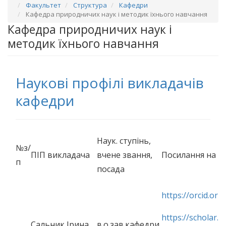
Факультет
Структура
Кафедри
Кафедра природничих наук і методик їхнього навчання
Кафедра природничих наук і
методик їхнього навчання
Наукові профілі викладачів
кафедри
Наук. ступінь,
№з/
ПІП викладача
вчене звання,
Посилання на пр
п
посада
https://orcid.or
https://scholar.g
Сальник Ірина
в.о.зав.кафедри,