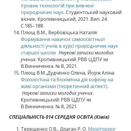
ігрових технологій при вивчені
природничих наук
. Студентський науковий
вісник. Кропивницький, 2021. Вип. 24.
С.185–188.
Плющ В.М., Вербовіцька Наталія
Формування навичок самоосвітньої
діяльності учнів в курсі природничих наук
старшої школи
.
Наукові записки молодих
учених
. Кропивницький: РВВ ЦДПУ ім
В.Винниченка. № 8, 2021.
Плющ В.М.,Дудченко Олена, Йорж Аліна.
Фізіологічна та біохімічна дія кофеїну на
живі організми (теоретичний аспект)
.
Наукові записки молодих учених
.
Кропивницький: РВВ ЦДПУ ім
В.Винниченка. № 8, 2021.
СПЕЦІАЛЬНІСТЬ 014 СЕРЕДНЯ ОСВІТА (Хімія)
Терещенко О.В., Драган Р. О.
Моніторинг