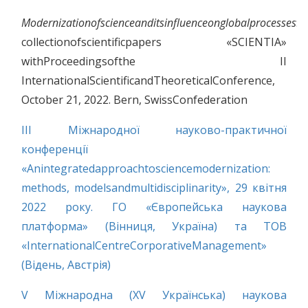
Modernizationofscienceanditsinfluenceonglobalprocesses
:
collectionofscientificpapers «SCIENTIA»
withProceedingsofthe II
InternationalScientificandTheoreticalConference,
October 21, 2022. Bern, SwissConfederation
ІІІ Міжнародної науково-практичної
конференції
«Anintegratedapproachtosciencemodernization:
methods, modelsandmultidisciplinarity», 29 квітня
2022 року. ГО «Європейська наукова
платформа» (Вінниця, Україна) та ТОВ
«InternationalCentreCorporativeManagement»
(Відень, Австрія)
V Міжнародна (ХV Українська) наукова