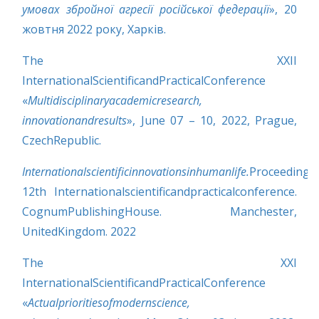
умовах збройної агресії російської федерації
», 20
жовтня 2022 року, Харків.
The ХХII
InternationalScientificandPracticalConference
«
Multidisciplinaryacademicresearch,
innovationandresults
», June 07 – 10, 2022, Prague,
CzechRepublic.
Internationalscientificinnovationsinhumanlife.
Proceedings
12th Internationalscientificandpracticalconference.
CognumPublishingHouse. Manchester,
UnitedKingdom. 2022
The ХХI
InternationalScientificandPracticalConference
«
Actualprioritiesofmodernscience,