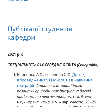
Публікації студентів
кафедри
2021 рік
СПЕЦІАЛЬНІСТЬ 014 СЕРЕДНЯ ОСВІТА (Географія)
Берненко А.Ф., Гелевера О.Ф.
Досвід
впровадження STEM-освіти в навчання
географії
.
Стратегії інноваційного
розвитку природничих дисциплін: досвід,
проблеми та перспективи:
матер. Всеукр.
наук.-практ. конф. з міжнар. участю, 23–25