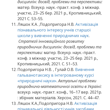
дисциплін: досвід, проблеми та перспективи:
матер. Всеукр. наук.-практ. конф. з міжнар.
участю, 23–25 бер. 2021 р., Кропивницький,
2021 С. 53–55.
Ляшок К.А. ,Подопригора Н.В.
Активізація
пізнавального інтересу учнів старшої
школи у вивченні природничих наук
.
Стратегії інноваційного розвитку
природничих дисциплін: досвід, проблеми та
перспективи:
матер. Всеукр. наук.-практ.
конф. з міжнар. участю, 23–25 бер. 2021 р.,
Кропивницький, 2021. С. 51–53.
Подопригора Н.В. , Гулай О.В.
Вивчення
гальванотаксису в інтегрованому курсі
«природничі науки»
.
Актуальні проблеми
природничо-математичної освіти в Україні:
всеукр. наук.-практ. конф., 16–17 вер. 2021р.
: збірник матеріалів. Херсон, 2021. С. 44–47.
Ляшок К.А.,Подопригора Н.В.
Активізація
пізнавальної діяльності учнів засобами