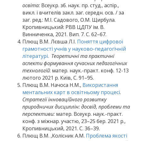
освіта:
Всеукр. зб. наук. пр. студ., аспір.,
викл. і вчителів закл. заг. середн. осв. / за
заг. ред.: М.І. Садового, О.М. Щирбула.
Кропивницький: РВВ ЦДПУ ім. В.
Винниченка, 2021. Вип. 7. С. 62–67.
Плющ В.М. Лєвша Л.І.
Поняття цифрової
грамотності учнів у науково-педагогічній
літературі
.
Теоретичні та практичні
аспекти формування сучасних педагогічних
технологій
: матер. наук.-практ. конф. 12-13
лютого 2021 р. Київ, С. 91–95.
Плющ В.М. Начоса Н.М.,
Використання
ментальних карт в освітньому процесі
.
Стратегії інноваційного розвитку
природничих дисциплін: досвід, проблеми та
перспективи:
матер. Всеукр. наук.-практ.
конф. з міжнар. участю, 23–25 бер. 2021 р.,
Кропивницький, 2021. С. 36–39.
Плющ В.М. ,Колісник А.М.
Проблема якості