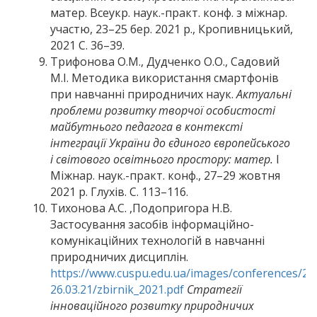
матер. Всеукр. наук.-практ. конф. з міжнар.
участю, 23–25 бер. 2021 р., Кропивницький,
2021 С. 36–39.
Трифонова О.М., Дудченко О.О., Садовий
М.І. Методика використання смартфонів
при навчанні природничих наук.
Актуальні
проблеми розвитку творчої особистості
майбутнього педагога в контексті
інтеграції України до єдиного європейського
і світового освітнього простору: матер.
І
Міжнар. наук.-практ. конф., 27–29 жовтня
2021 р. Глухів. С. 113–116.
Тихонова А.С. ,Подопригора Н.В.
Застосування засобів інформаційно-
комунікаційних технологій в навчанні
природничих дисциплін.
https://www.cuspu.edu.ua/images/conferences/20
26.03.21/zbirnik_2021.pdf
Стратегії
інноваційного розвитку природничих