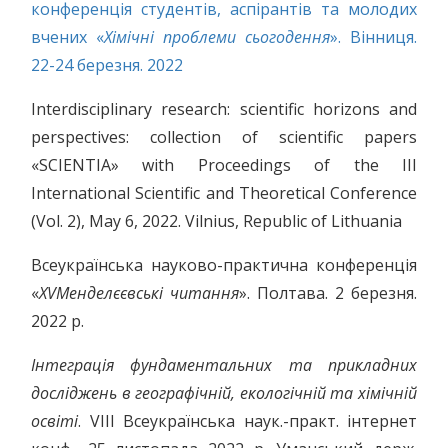
конференція студентів, аспірантів та молодих
вчених «
Хімічні проблеми сьогодення
». Вінниця.
22-24 березня. 2022
Interdisciplinary research: scientific horizons and
perspectives: collection of scientific papers
«SCIENTIA» with Proceedings of the III
International Scientific and Theoretical Conference
(Vol. 2), May 6, 2022. Vilnius, Republic of Lithuania
Всеукраїнська науково-практична конференція
«
Х
V
Менделєєвські читання
». Полтава. 2 березня.
2022 р.
Інтеграція фундаментальних та прикладних
досліджень в географічній, екологічній та хімічній
освіті
. VIIІ Всеукраїнська наук.-практ. інтернет