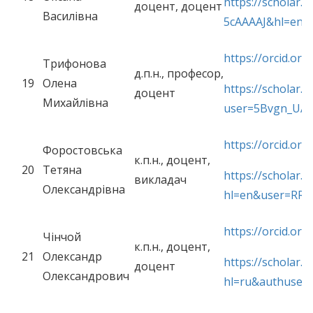
https://scholar.
доцент, доцент
Василівна
5cAAAAJ&hl=en&
https://orcid.or
Трифонова
д.п.н., професор,
19
Олена
https://scholar.g
доцент
Михайлівна
user=5Bvgn_UAA
https://orcid.or
Форостовська
к.п.н., доцент,
20
Тетяна
https://scholar.g
викладач
Олександрівна
hl=en&user=RR
https://orcid.or
Чінчой
к.п.н., доцент,
21
Олександр
https://scholar.g
доцент
Олександрович
hl=ru&authuser