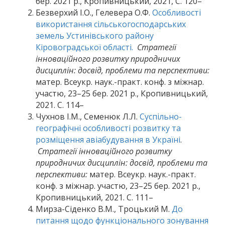
бер. 2021 р., Кропивницький, 2021, С. 120–
Безверхий І.О., Гелевера О.Ф.
Особливості
використання сільськогосподарських
земель Устинівського району
Кіровоградської області.
Стратегії
інноваційного розвитку природничих
дисциплін: досвід, проблеми та перспективи:
матер. Всеукр. наук.-практ. конф. з міжнар.
участю, 23–25 бер. 2021 р., Кропивницький,
2021. С. 114–
Чухнов І.М., Семенюк Л.Л.
Суспільно-
географічні особливості розвитку та
розміщення авіабудування в Україні
.
Стратегії інноваційного розвитку
природничих дисциплін: досвід, проблеми та
перспективи:
матер. Всеукр. наук.-практ.
конф. з міжнар. участю, 23–25 бер. 2021 р.,
Кропивницький, 2021. С. 111–
Мирза-Сіденко В.М., Троцький М.
До
питання щодо функціонального зонування