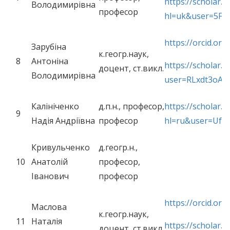
https://scholar.g
Володимирівна
професор
hl=uk&user=5Fs
https://orcid.or
Зарубіна
к.геогр.наук,
8
Антоніна
https://scholar.g
доцент, ст.викл.
Володимирівна
user=RLxdt3oAA
Калініченко
д.п.н., професор,
https://scholar.g
9
Надія Андріївна
професор
hl=ru&user=UfU
Кривульченко
д.геогр.н.,
10
Анатолій
професор,
Іванович
професор
https://orcid.or
Маслова
к.геогр.наук,
11
Наталія
https://scholar.g
доцент, ст.викл.