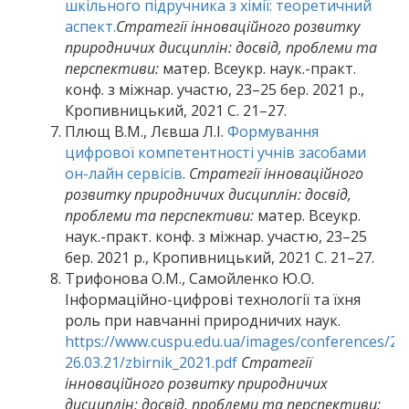
шкільного підручника з хімії: теоретичний
аспект.
Стратегії інноваційного розвитку
природничих дисциплін: досвід, проблеми та
перспективи:
матер. Всеукр. наук.-практ.
конф. з міжнар. участю, 23–25 бер. 2021 р.,
Кропивницький, 2021 С. 21–27.
Плющ В.М., Лєвша Л.І.
Формування
цифрової компетентності учнів засобами
он-лайн сервісів
.
Стратегії інноваційного
розвитку природничих дисциплін: досвід,
проблеми та перспективи:
матер. Всеукр.
наук.-практ. конф. з міжнар. участю, 23–25
бер. 2021 р., Кропивницький, 2021 С. 21–27.
Трифонова О.М., Самойленко Ю.О.
Інформаційно-цифрові технології та їхня
роль при навчанні природничих наук.
https://www.cuspu.edu.ua/images/conferences/20
26.03.21/zbirnik_2021.pdf
Стратегії
інноваційного розвитку природничих
дисциплін: досвід, проблеми та перспективи: