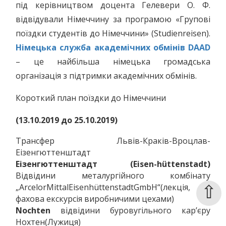
під керівництвом доцента Гелевери О. Ф.
відвідували Німеччину за програмою «Групові
поїздки студентів до Німеччини» (Studienreisen).
Німецька служба академічних обмінів
DAAD
– це найбільша німецька громадська
організація з підтримки академічних обмінів.
Короткий план поїздки до Німеччини
(13.10.2019 до 25.10.2019)
Трансфер Львів-Краків-Вроцлав-
Еізенгюттенштадт
Еізенгюттенштадт (Eisen-hüttenstadt)
Відвідини металургійного комбінату
⇧
„ArcelorMittalEisenhüttenstadtGmbH“(лекція,
фахова екскурсія виробничими цехами)
Nochten
відвідини буровугільного кар’єру
Нохтен(Лужиця)