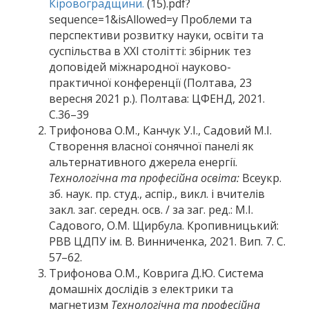
Кіровоградщини.
(15).pdf?
sequence=1&isAllowed=y Проблеми та
перспективи розвитку науки, освіти та
суспільства в ХХІ столітті: збірник тез
доповідей міжнародної науково-
практичної конференції (Полтава, 23
вересня 2021 р.). Полтава: ЦФЕНД, 2021.
С.36–39
Трифонова О.М., Канчук У.І., Садовий М.І.
Створення власної сонячної панелі як
альтернативного джерела енергії.
Технологічна та професійна освіта:
Всеукр.
зб. наук. пр. студ., аспір., викл. і вчителів
закл. заг. середн. осв. / за заг. ред.: М.І.
Садового, О.М. Щирбула. Кропивницький:
РВВ ЦДПУ ім. В. Винниченка, 2021. Вип. 7. С.
57–62.
Трифонова О.М., Коврига Д.Ю. Система
домашніх дослідів з електрики та
магнетизм
Технологічна та професійна