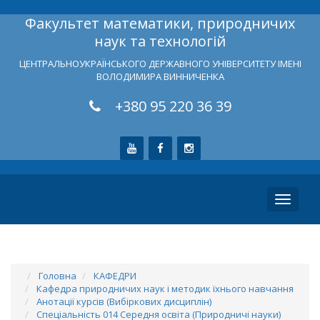
Факультет математики, природничих
наук та технологій
ЦЕНТРАЛЬНОУКРАЇНСЬКОГО ДЕРЖАВНОГО УНІВЕРСИТЕТУ ІМЕНІ
ВОЛОДИМИРА ВИННИЧЕНКА
+380 95 220 36 39
Toggle
navigati
Головна
КАФЕДРИ
Кафедра природничих наук і методик їхнього навчання
Анотації курсів (Вибіркових дисциплін)
Спеціальність 014 Середня освіта (Природничі науки)