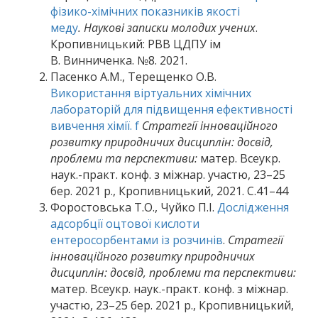
фізико-хімічних показників якості
меду
.
Наукові записки молодих учених
.
Кропивницький: РВВ ЦДПУ ім
В. Винниченка. №8. 2021.
Пасенко А.М., Терещенко О.В.
Використання віртуальних хімічних
лабораторій для підвищення ефективності
вивчення хімії.
f
Стратегії інноваційного
розвитку природничих дисциплін: досвід,
проблеми та перспективи:
матер. Всеукр.
наук.-практ. конф. з міжнар. участю, 23–25
бер. 2021 р., Кропивницький, 2021. С.41–44
Форостовська Т.О., Чуйко П.І.
Дослідження
адсорбції оцтової кислоти
ентеросорбентами із розчинів
.
Стратегії
інноваційного розвитку природничих
дисциплін: досвід, проблеми та перспективи:
матер. Всеукр. наук.-практ. конф. з міжнар.
участю, 23–25 бер. 2021 р., Кропивницький,