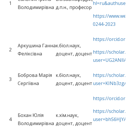
1
hl=ru&authuser
Володимирівна
д.п.н., професор
https://www.web
0244-2023
https://orcid.or
Аркушина Ганна
к.біол.наук,
2
https://scholar.g
Феліксівна
доцент, доцент
user=UG2ANlIAA
Боброва Марія
к.біол.наук,
https://scholar.g
3
Сергіївна
доцент, доцент
user=KINb3zgAA
https://orcid.or
https://scholar.g
Бохан Юлія
к.хім.наук,
4
user=bhS6HJYAA
Володимирівна
доцент, доцент