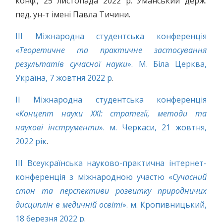
конф., 25 листопада 2022 р. Уманський держ.
пед. ун-т імені Павла Тичини.
ІІІ Міжнародна студентська конференція
«
Теоретичне та практичне застосування
результатів сучасної науки
». М. Біла Церква,
Україна, 7 жовтня 2022 р
.
ІІ Міжнародна студентська конференція
«
Концепт науки XXI: стратегії, методи та
наукові інструменти
». м. Черкаси, 21 жовтня,
2022 рік
.
IIІ Всеукраїнська науково-практична інтернет-
конференція з міжнародною участю «
Сучасний
стан та перспективи розвитку природничих
дисциплін в медичній освіті
». м. Кропивницький,
18 березня 2022 р
.