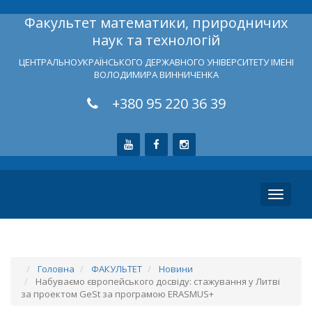
Факультет математики, природничих
наук та технологій
ЦЕНТРАЛЬНОУКРАЇНСЬКОГО ДЕРЖАВНОГО УНІВЕРСИТЕТУ ІМЕНІ
ВОЛОДИМИРА ВИННИЧЕНКА
+380 95 220 36 39
Toggle
navigati
Головна
ФАКУЛЬТЕТ
Новини
Набуваємо європейського досвіду: стажування у Литві
за проектом GeSt за програмою ERASMUS+