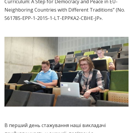
Curriculum: A Step for Democracy and Peace in EU-
Neighboring Countries with Different Traditions” (No.
561785-EPP-1-2015-1-LT-EPPKA2-CBHE-JP».
В перший день стажування наші викладачі