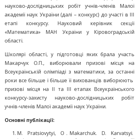
науково-дослідницьких робіт учнів-членів Малої
академії наук України (далі – конкурс) до участі в ІІІ
етапі конкурсу. Науковий керівник секції
«Математика» МАН України у Кіровоградській
області.
Школярі області, у підготовці яких брала участь
Макарчук О.П., виборювали призові місця на
Всеукраїнській олімпіаді з математики, за останні
роки все більше і більше її вихованців виборюють
призові місця на ІІ та ІІІ етапах Всеукраїнського
конкурсу-захисту науково-дослідницьких робіт
учнів-членів Малої академії наук України.
Основні публікації:
M. Pratsiovytyi, O . Makarchuk. D. Karvatsyi.