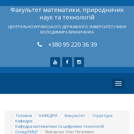
Факультет математики, природничих
наук та технологій
ЦЕНТРАЛЬНОУКРАЇНСЬКОГО ДЕРЖАВНОГО УНІВЕРСИТЕТУ ІМЕНІ
ВОЛОДИМИРА ВИННИЧЕНКА
+380 95 220 36 39
Toggle
navigati
Головна
КАФЕДРИ
Факультет
Структура
Кафедри
Кафедра математики та цифрових технологій
Склад КМЦТ
Макарчук Олег Петрович