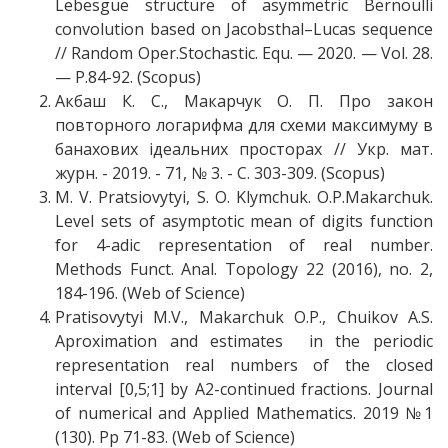
Lebesgue structure of asymmetric Bernoulli
convolution based on Jacobsthal–Lucas sequence
// Random Oper.Stochastic. Equ. — 2020. — Vol. 28.
— P.84-92. (Scopus)
Акбаш К. С., Макарчук О. П. Про закон
повторного логарифма для схеми максимуму в
банахових ідеальних просторах // Укр. мат.
журн. - 2019. - 71, № 3. - С. 303-309. (Scopus)
M. V. Pratsiovytyi, S. O. Klymchuk. O.P.Makarchuk.
Level sets of asymptotic mean of digits function
for 4-adic representation of real number.
Methods Funct. Anal. Topology 22 (2016), no. 2,
184-196. (Web of Science)
Pratisovytyi M.V., Makarchuk O.P., Chuikov A.S.
Aproximation and estimates in the periodic
representation real numbers of the closed
interval [0,5;1] by A2-continued fractions. Journal
of numerical and Applied Mathematics. 2019 №1
(130). Pp 71-83. (Web of Science)