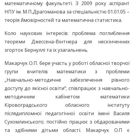
математичному факультеті. З 2009 року аспірант
НПУ ім. М.П,Драгоманова за спеціальністю 01.01.05 –
теорія ймовірностей та математична статистика.
Коло наукових інтересів: проблема поглиблення
теореми Джессена-Вінтнера для нескінченних
згорток Бернуллі та їх узагальнень.
Макарчук О.П. бере участь у роботі обласної творчої
групи вчителів математики з проблеми
„Навчально-методичне забезпечення рівного
доступу до якісної освіти”; співпрацює з навчально-
методичним кабінетом математики
Кіровоградського обласного інституту
післядипломної педагогічної освіти імені Василя
Сухомлинського; постійно працює з обдарованими
та здібними дітьми області. Макарчук О.П є