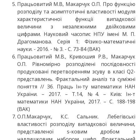
Працьовитий М.В, Макарчук О.П. Про функцію
розподілу та асимптотичні властивості модуля
характеристичної функції випадкової
величини з незалежними двійковими
цифрами. Науковий часопис НПУ імені М. П.
Драгоманова. Серія 1: Фізико-математичні
науки. - 2016. - № 3. - С. 73-84 (ВАК)
Працьовитий М.В., Кривошия Р.В., Макарчук
О.П. Рівномірно розподілені послідовності
продуковані перетворенням зсуву в класі Q2-
представлень. Фрактальний аналіз та суміжні
поняття // Зб. Праць Ін-ту математики НАН
України. – 2017. – Т.14, №4. – Київ: Ін-т
математики НАН України, 2017. – С. 188-198
(ВАК)
О.П.Макарчук, К.С. Сальник. Лебегівські
властивості розподілу випадкової величини,
представленої s-ковим дробом з
надлишковим набором цифр. Фрактальний