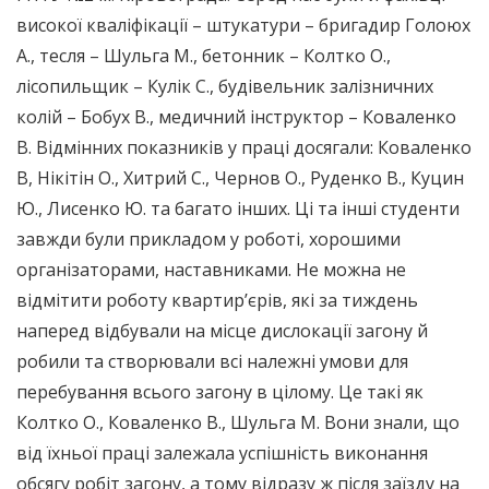
високої кваліфікації – штукатури – бригадир Голоюх
А., тесля – Шульга М., бетонник – Колтко О.,
лісопильщик – Кулік С., будівельник залізничних
колій – Бобух В., медичний інструктор – Коваленко
В. Відмінних показників у праці досягали: Коваленко
В, Нікітін О., Хитрий С., Чернов О., Руденко В., Куцин
Ю., Лисенко Ю. та багато інших. Ці та інші студенти
завжди були прикладом у роботі, хорошими
організаторами, наставниками. Не можна не
відмітити роботу квартир’єрів, які за тиждень
наперед відбували на місце дислокації загону й
робили та створювали всі належні умови для
перебування всього загону в цілому. Це такі як
Колтко О., Коваленко В., Шульга М. Вони знали, що
від їхньої праці залежала успішність виконання
обсягу робіт загону, а тому відразу ж після заїзду на