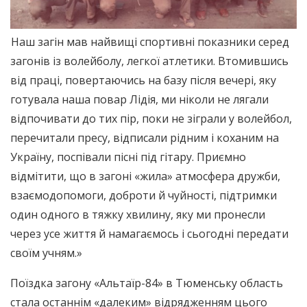
Наш загін мав найвищі спортивні показники серед
загонів із волейболу, легкої атлетики. Втомившись
від праці, повертаючись на базу після вечері, яку
готувала наша повар Лідія, ми ніколи не лягали
відпочивати до тих пір, поки не зіграли у волейбол,
перечитали пресу, відписали рідним і коханим на
Україну, поспівали пісні під гітару. Приємно
відмітити, що в загоні «жила» атмосфера дружби,
взаємодопомоги, доброти й чуйності, підтримки
один одного в тяжку хвилину, яку ми пронесли
через усе життя й намагаємось і сьогодні передати
своїм учням.»
Поїздка загону «Альтаїр-84» в Тюменську область
стала останнім «далеким» відрядженням цього