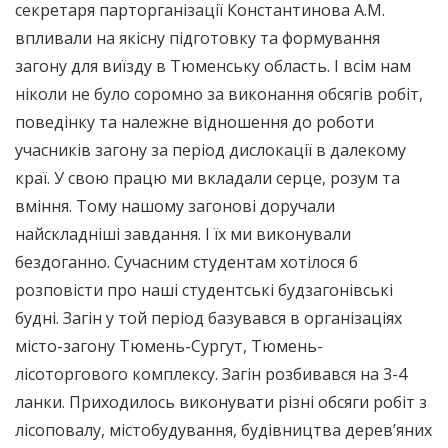
секретаря парторганізації Константинова А.М.
впливали на якісну підготовку та формування
загону для виїзду в Тюменську область. І всім нам
ніколи не було соромно за виконання обсягів робіт,
поведінку та належне відношення до роботи
учасників загону за період дислокації в далекому
краї. У свою працю ми вкладали серце, розум та
вміння. Тому нашому загонові доручали
найскладніші завдання. І їх ми виконували
бездоганно. Сучасним студентам хотілося б
розповісти про наші студентські будзагонівські
будні. Загін у той період базувався в організаціях
місто-загону Тюмень-Сургут, Тюмень-
лісоторгового комплексу. Загін розбивався на 3-4
ланки. Приходилось виконувати різні обсяги робіт з
лісоповалу, містобудування, будівництва дерев’яних