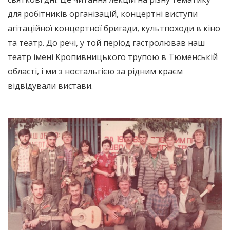
для робітників організацій, концертні виступи
агітаційної концертної бригади, культпоходи в кіно
та театр. До речі, у той період гастролював наш
театр імені Кропивницького трупою в Тюменській
області, і ми з ностальгією за рідним краєм
відвідували вистави.