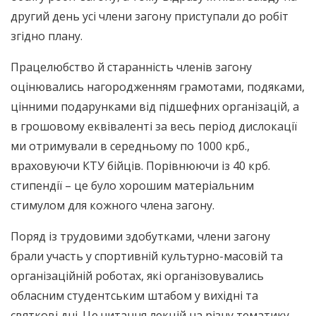
другий день усі члени загону приступали до робіт
згідно плану.
Працелюбство й старанність членів загону
оцінювались нагородженням грамотами, подяками,
цінними подарунками від підшефних організацій, а
в грошовому еквіваленті за весь період дислокації
ми отримували в середньому по 1000 крб.,
враховуючи КТУ бійців. Порівнюючи із 40 крб.
стипендії – це було хорошим матеріальним
стимулом для кожного члена загону.
Поряд із трудовими здобутками, члени загону
брали участь у спортивній культурно-масовій та
організаційній роботах, які організовувались
обласним студентським штабом у вихідні та
святкові дні. Це читання лекцій на різну тематику