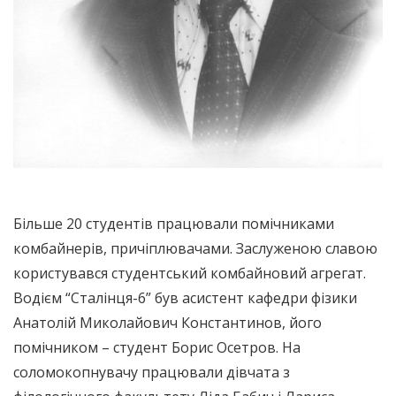
Більше 20 студентів працювали помічниками
комбайнерів, причіплювачами. Заслуженою славою
користувався студентський комбайновий агрегат.
Водієм “Сталінця-6” був асистент кафедри фізики
Анатолій Миколайович Константинов, його
помічником – студент Борис Осетров. На
соломокопнувачу працювали дівчата з