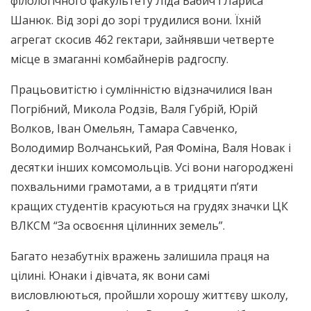
філологічного факультету Ліда Бабич і Лариса
Шанюк. Від зорі до зорі трудилися вони. Їхній
агрегат скосив 462 гектари, зайнявши четверте
місце в змаганні комбайнерів радгоспу.
Працьовитістю і сумлінністю відзначилися Іван
Погрібний, Микола Родзів, Валя Губрій, Юрій
Волков, Іван Омельян, Тамара Савченко,
Володимир Волчанський, Рая Фоміна, Валя Новак і
десятки інших комсомольців. Усі вони нагороджені
похвальними грамотами, а в тридцяти п’яти
кращих студентів красуються на грудях значки ЦК
ВЛКСМ “За освоєння цілинних земель”.
Багато незабутніх вражень залишила праця на
цілині. Юнаки і дівчата, як вони самі
висловлюються, пройшли хорошу життєву школу,