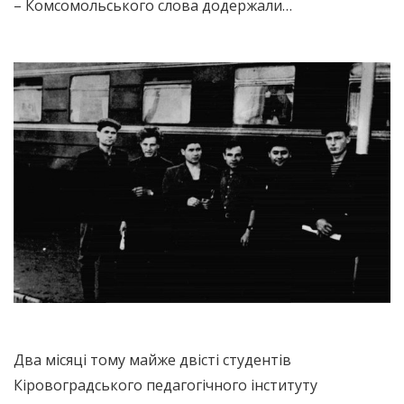
– Комсомольського слова додержали…
Два місяці тому майже двісті студентів
Кіровоградського педагогічного інституту