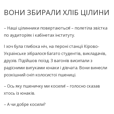
ВОНИ ЗБИРАЛИ ХЛІБ ЦІЛИНИ
– Наші цілинники повертаються! – полетіла звістка
по аудиторіях і кабінетах інституту.
І хоч була глибока ніч, на пероні станції Кірово-
Українське зібралося багато студентів, викладачів,
друзів. Підійшов поїзд. З вагонів висипали з
радісними вигуками юнаки і дівчата. Вони винесли
розкішний сніп колосистої пшениці.
– Ось яку пшеничку ми косили! – голосно сказав
хтось із юнаків.
– А чи добре косили?