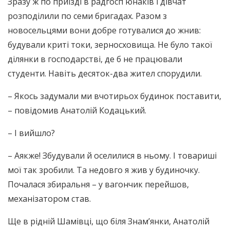
Зразу ж по приїзді в радгосп юнаків і дівчат
розподілили по семи бригадах. Разом з
новосельцями вони добре готувалися до жнив:
будували криті токи, зерносховища. Не було такої
ділянки в господарстві, де б не працювали
студенти. Навіть десяток-два жител спорудили.
– Якось задумали ми вчотирьох будинок поставити,
– повідомив Анатолій Кодацький.
– І вийшло?
– Аякже! Збудували й оселилися в ньому. І товариші
мої так зробили. Та недовго я жив у будиночку.
Почалася збиральня – у вагончик перейшов,
механізатором став.
Ще в рідній Шамівці, що біля Знам’янки, Анатолій