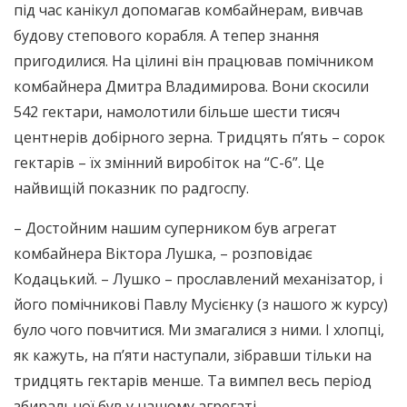
під час канікул допомагав комбайнерам, вивчав
будову степового корабля. А тепер знання
пригодилися. На цілині він працював помічником
комбайнера Дмитра Владимирова. Вони скосили
542 гектари, намолотили більше шести тисяч
центнерів добірного зерна. Тридцять п’ять – сорок
гектарів – їх змінний виробіток на “С-6”. Це
найвищій показник по радгоспу.
– Достойним нашим суперником був агрегат
комбайнера Віктора Лушка, – розповідає
Кодацький. – Лушко – прославлений механізатор, і
його помічникові Павлу Мусієнку (з нашого ж курсу)
було чого повчитися. Ми змагалися з ними. І хлопці,
як кажуть, на п’яти наступали, зібравши тільки на
тридцять гектарів менше. Та вимпел весь період
збиральної був у нашому агрегаті.