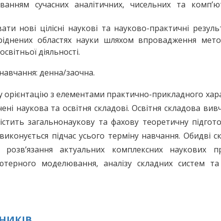
ванням сучасних аналітичних, чисельних та комп’ю
ти нові цілісні наукові та науково-практичні резуль
ріднених областях науки шляхом впровадження метод
освітньої діяльності.
навчання: денна/заочна.
у орієнтацію з елементами практично-прикладного хар
ені наукова та освітня складові. Освітня складова вив
істить загальнонаукову та фахову теоретичну підгот
виконується підчас усього терміну навчання. Обидві с
а розв’язання актуальних комплексних наукових п
ютерного моделювання, аналізу складних систем та
НИКІВ