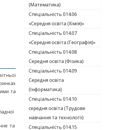
(Математика)
Спеціальність 014.06
«Середня освіта (Хімія)»
Спеціальність 014.07
«Середня освіта (Географія)»
Спеціальність 014.08
Середня освіта (Фізика)
Спеціальність 014.09
вітньої
Середня освіта
ринках
(Інформатика)
кими та
Спеціальність 014.10
середня освіта (Трудове
ладної
навчання та технології)
чне та
Спеціальність 014.15