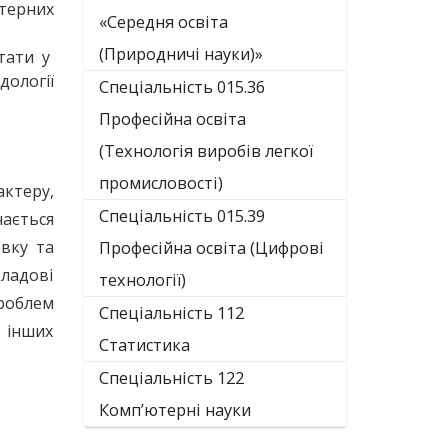
терних
«Середня освіта
(Природничі науки)»
тати у
ології
Спеціальність 015.36
Професійна освіта
(Технологія виробів легкої
промисловості)
актеру,
Спеціальність 015.39
чається
овку та
Професійна освіта (Цифрові
кладові
технології)
роблем
Спеціальність 112
 інших
Статистика
Спеціальність 122
Комп’ютерні науки