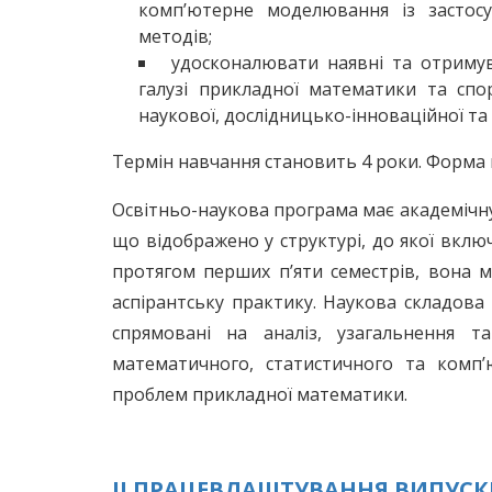
комп’ютерне моделювання із застосу
методів;
удосконалювати наявні та отримува
галузі прикладної математики та спо
наукової, дослідницько-інноваційної та 
Термін навчання становить 4 роки. Форма 
Освітньо-наукова програма має академічн
що відображено у структурі, до якої включ
протягом перших п’яти семестрів, вона м
аспірантську практику. Наукова складова 
спрямовані на аналіз, узагальнення т
математичного, статистичного та комп’
проблем прикладної математики.
ІІ ПРАЦЕВЛАШТУВАННЯ ВИПУСК