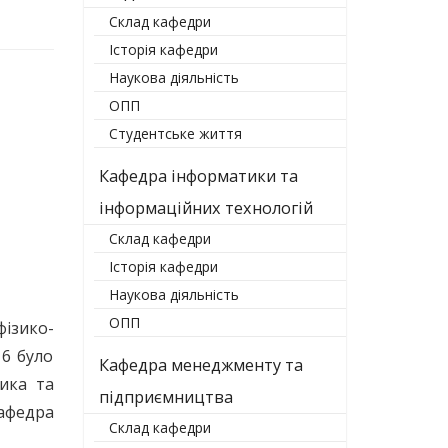
Склад кафедри
Історія кафедри
Наукова діяльність
ОПП
Студентське життя
Кафедра інформатики та
інформаційних технологій
Склад кафедри
Історія кафедри
Наукова діяльність
ОПП
ізико-
16 було
Кафедра менеджменту та
ика та
підприємництва
афедра
Склад кафедри