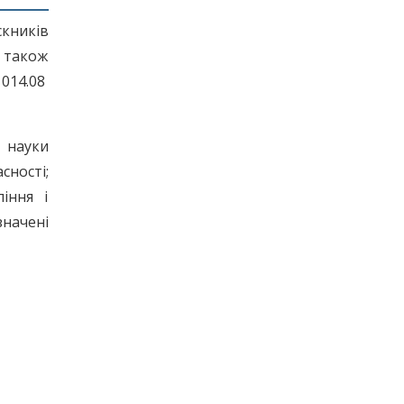
кників
а також
 014.08
і науки
сності;
іння і
значені