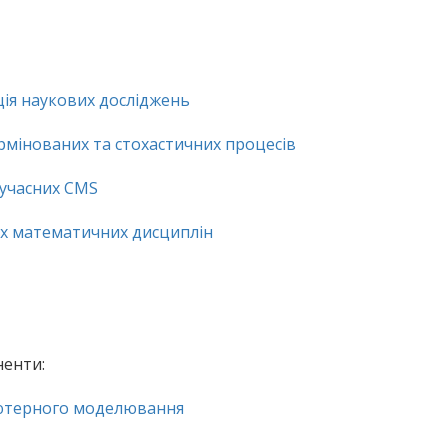
ція наукових досліджень
інованих та стохастичних процесів
сучасних СMS
х математичних дисциплін
ненти:
’ютерного моделювання