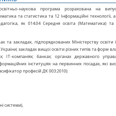
 освітньо-наукова програма розрахована на випус
ематика та статистика та 12 Інформаційні технології, 
едагогіка, як 014.04 Середня освіта (Математика) та
 та закладах, підпорядкованих Міністерству освіти 
України; закладах вищої освіти різних типів та форм вла
ях; IT-компаніях; банках; органах державного управл
формаційних інституціях на первинних посадах, які ви
сифікатор професій ДК 003:2010):
і системи),