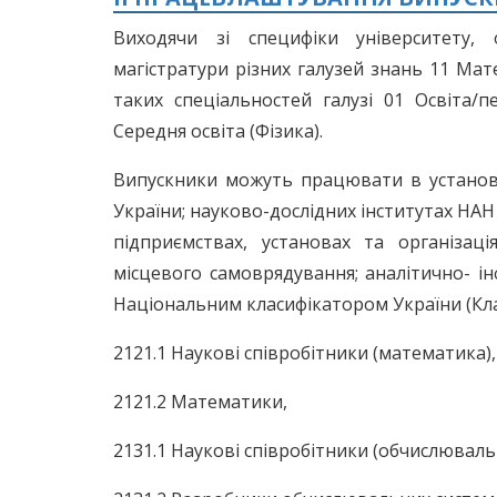
Виходячи зі специфіки університету,
магістратури різних галузей знань 11 Мат
таких спеціальностей галузі 01 Освіта/п
Середня освіта (Фізика).
Випускники можуть працювати в установах
України; науково-дослідних інститутах НАН 
підприємствах, установах та організаці
місцевого самоврядування; аналітично- ін
Національним класифікатором України (Кла
2121.1 Наукові співробітники (математика),
2121.2 Математики,
2131.1 Наукові співробітники (обчислювальн