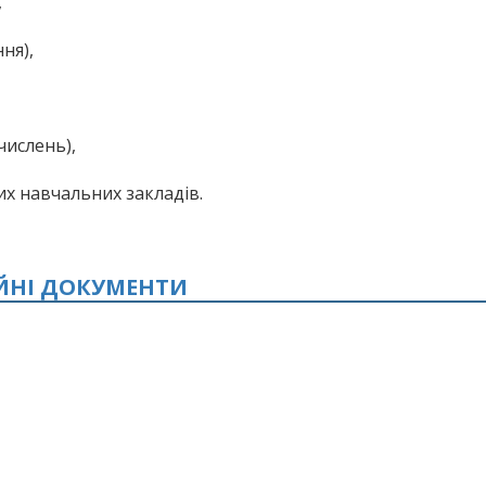
,
ня),
числень),
их навчальних закладів.
ІЙНІ ДОКУМЕНТИ