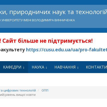
и, природничих наук та технологі
 УНІВЕРСИТЕТУ ІМЕНІ ВОЛОДИМИРА ВИННИЧЕНКА
 Сайт більше не підтримується!
факультету
https://cusu.edu.ua/ua/pro-fakulte
КАФЕДРИ
НАУКА
НАВЧАННЯ
КОНТАКТ
а цифрових технологій
ОПП
й) рівень вищої освіти