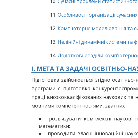
10.
Сучасні проблеми статистичног
11.
Особливості організації сучасни
12.
Комп'ютерне моделювання та с
13.
Нелінійні динамічні системи та 
14.
Додаткові розділи комп’ютерн
I. МЕТА ТА ЗАДАЧІ ОСВІТНЬО-
Підготовка здійснюється згідно освітньо
програми є підготовка конкурентоспром
праці висококваліфікованих наукових та 
мовними компетентностями, здатних:
розв’язувати комплексні наукові
математики;
проводити власні інноваційні наук