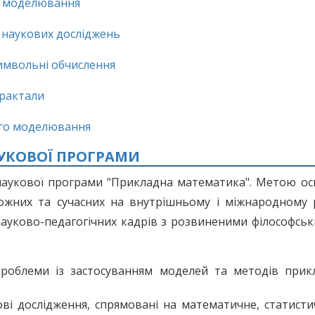
о моделювання
х наукових досліджень
имвольні обчислення
фрактали
ого моделювання
НАУКОВОЇ ПРОГРАМИ
-наукової програми "Прикладна математика". Метою ос
ожних та сучасних на внутрішньому і міжнародному 
науково-педагогічних кадрів з розвиненими філософсь
 проблеми із застосуванням моделей та методів прик
ові дослідження, спрямовані на математичне, статисти