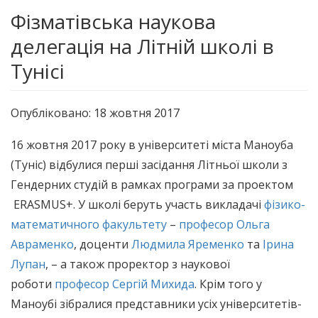
Фізматівська наукова
делегація на Літній школі в
Тунісі
Опубліковано: 18 жовтня 2017
16 жовтня 2017 року в університеті міста Маноуба
(Туніс) відбулися перші засідання Літньої школи з
Гендерних студій в рамках програми за проектом
ERASMUS+. У школі беруть участь викладачі
фізико-
математичного факультету
–
професор Ольга
Авраменко
, доценти
Людмила Яременко
та
Ірина
Лупан
, – а також проректор з наукової
роботи
професор Сергій Михида
. Крім того у
Маноубі зібралися представники усіх університетів-