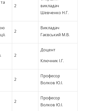
 та
2
викладач
Шевченко Н.Г.
гою
Викладач
2
ії.
Гаєвський М.В.
Доцент
.
2
Ключник І.Г.
Професор
2
Волков Ю.І.
Професор
2
Волков Ю.І.