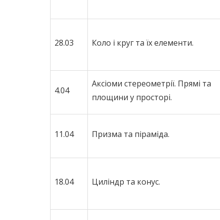
28.03
Коло і круг та їх елементи.
Аксіоми стереометрії. Прямі та
4.04
площини у просторі.
11.04
Призма та піраміда.
18.04
Циліндр та конус.