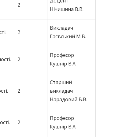
Доцент
2
Нічишина В.В.
Викладач
ті.
2
Гаєвський М.В.
Професор
ості.
2
Кушнір В.А.
Старший
сті.
2
викладач
Нарадовий В.В.
Професор
ості.
2
Кушнір В.А.