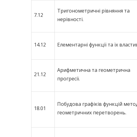
Тригонометричні рівняння та
7.12
нерівності.
14.12
Елементарні функції та їх власти
Арифметична та геометрична
21.12
прогресії.
Побудова графіків функцій мет
18.01
геометричних перетворень.