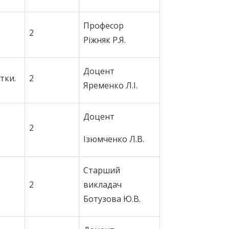
Професор
2
Ріжняк Р.Я.
Доцент
тки.
2
Яременко Л.І.
Доцент
2
Ізюмченко Л.В.
Старший
2
викладач
Ботузова Ю.В.