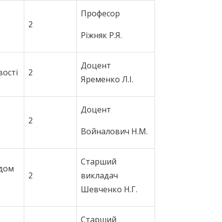
Професор
2
Ріжняк Р.Я.
Доцент
вості
2
Яременко Л.І.
Доцент
2
Войналович Н.М.
Старший
одом
2
викладач
Шевченко Н.Г.
Старший