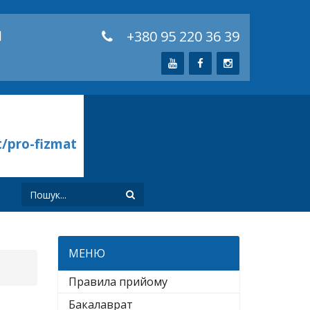
й
+380 95 220 36 39
t/pro-fizmat
И
МЕНЮ
Правила прийому
Бакалаврат