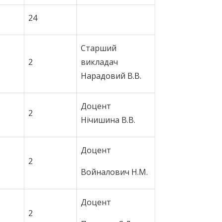
24
Старший
2
викладач
Нарадовий В.В.
Доцент
2
Нічишина В.В.
Доцент
2
Войналович Н.М.
Доцент
2