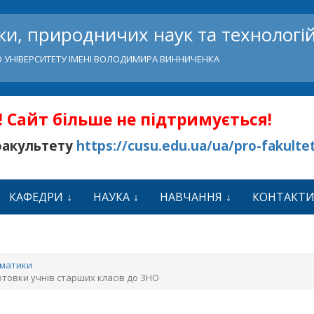
и, природничих наук та технологі
 УНІВЕРСИТЕТУ ІМЕНІ ВОЛОДИМИРА ВИННИЧЕНКА
 Сайт більше не підтримується!
факультету
https://cusu.edu.ua/ua/pro-fakulte
КАФЕДРИ
НАУКА
НАВЧАННЯ
КОНТАКТ
ематики
товки учнів старших класів до ЗНО