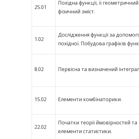
Похідна функції, її геометричний
25.01
фізичний зміст.
Дослідження функції за допомо
1.02
похідної. Побудова графіків функц
8.02
Первісна та визначений інтеграл
15.02
Елементи комбінаторики.
Початки теорії ймовірностей та
22.02
елементи статистики.