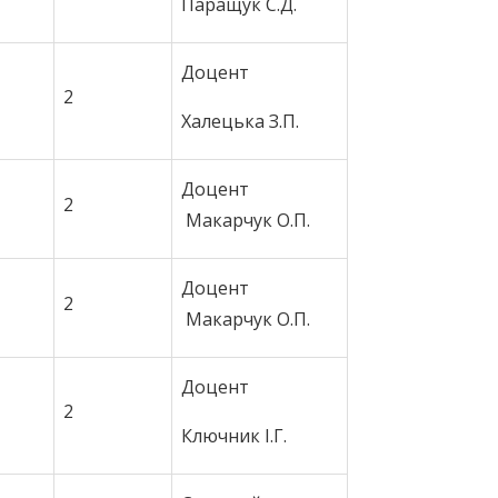
Паращук С.Д.
Доцент
2
Халецька З.П.
Доцент
2
Макарчук О.П.
Доцент
2
Макарчук О.П.
Доцент
2
Ключник І.Г.