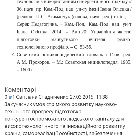
технологій з використанням синергетичного підходу //
Зб. наук. пр. Кам.-Под. нац. ун-ту імені Івана Огієнка /
[редкол.: П.С. Атаманчук (голова, наук. ред.) та ін.]. –
Серія: Педагогічна. – Кам.-Под.: Кам.-Под. нац. ун-т
Івана Огієнка, 2014. – Вип.20: Управління якістю
підготовки майбутнього вчителя фізико-
технологічного профілю. – С. 53-55.
Советский энциклопедический словарь / Глав. ред.
А.М. Прохоров. – М.: Советская энциклопедия, 1985.
– 1600 с.
Коментарі
0
#1
Світлана Стадніченко
27.03.2015, 11:38
За сучасних умов стрімкого розвитку науково-
технічного прогресу підготовка
конкурентоспроможного людського капіталу для
високотехнологічного та інноваційного розвитку
країни, самореалізації особистості, забезпечення