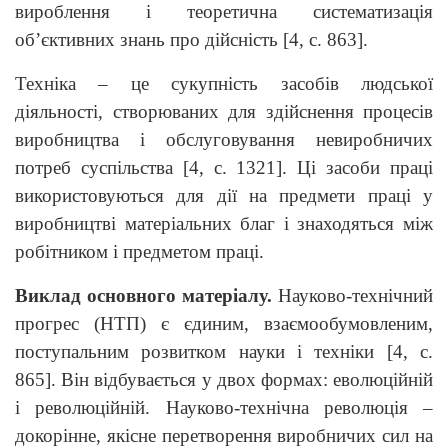
вироблення і теоретична систематизація
об’єктивних знань про дійсність [4, c. 863].
Техніка – це сукупність засобів людської
діяльності, створюваних для здійснення процесів
виробництва і обслуговування невиробничих
потреб суспільства [4, с. 1321]. Ці засоби праці
використовуються для дії на предмети праці у
виробництві матеріальних благ і знаходяться між
робітником і предметом праці.
Виклад основного матеріалу.
Науково-технічний
прогрес (НТП) є єдиним, взаємообумовленим,
поступальним розвитком науки і техніки [4, с.
865]. Він відбувається у двох формах: еволюційній
і революційній. Науково-технічна революція –
докорінне, якісне перетворення виробничих сил на