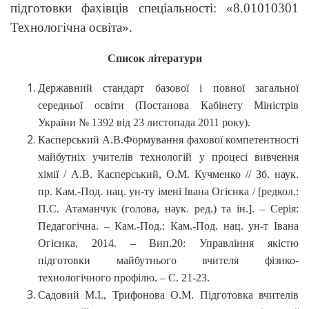
підготовки фахівців спеціальності: «8.01010301
Технологічна освіта».
Список літератури
Державний стандарт базової і повної загальної
середньої освіти (Постанова Кабінету Міністрів
України № 1392 від 23 листопада 2011 року).
Касперський А.В.Формування фахової компетентності
майбутніх учителів технологій у процесі вивчення
хімії / А.В. Касперський, О.М. Кучменко // Зб. наук.
пр. Кам.-Под. нац. ун-ту імені Івана Огієнка / [редкол.:
П.С. Атаманчук (голова, наук. ред.) та ін.]. – Серія:
Педагогічна. – Кам.-Под.: Кам.-Под. нац. ун-т Івана
Огієнка, 2014. – Вип.20: Управління якістю
підготовки майбутнього вчителя фізико-
технологічного профілю. – С. 21-23.
Садовий М.І., Трифонова О.М. Підготовка вчителів