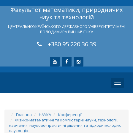
Факультет математики, природничих
наук та технологій
ЦЕНТРАЛЬНОУКРАЇНСЬКОГО ДЕРЖАВНОГО УНІВЕРСИТЕТУ ІМЕНІ
ВОЛОДИМИРА ВИННИЧЕНКА
+380 95 220 36 39
Toggle
navigati
Головна
НАУКА
Конференції
Фізико-математичні та комп’ютерні науки, технології,
навчання: науково-практичні рішення та підходи молодих
науковців