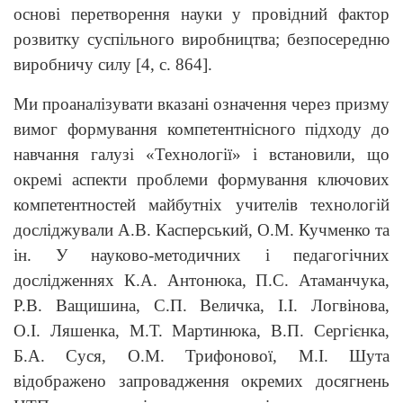
основі перетворення науки у провідний фактор
розвитку суспільного виробництва; безпосередню
виробничу силу [4, с. 864].
Ми проаналізувати вказані означення через призму
вимог формування компетентнісного підходу до
навчання галузі «Технології» і встановили, що
окремі аспекти проблеми формування ключових
компетентностей майбутніх учителів технологій
досліджували А.В. Касперський, О.М. Кучменко та
ін. У науково-методичних і педагогічних
дослідженнях К.А. Антонюка, П.С. Атаманчука,
Р.В. Ващишина, С.П. Величка, І.І. Логвінова,
О.І. Ляшенка, М.Т. Мартинюка, В.П. Сергієнка,
Б.А. Суся, О.М. Трифонової, М.І. Шута
відображено запровадження окремих досягнень