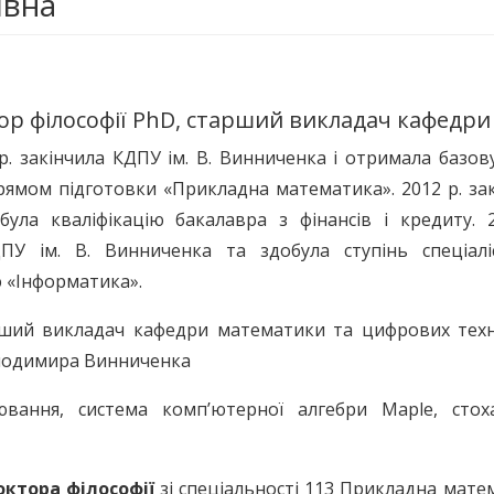
івна
р філософії PhD, старший викладач кафедри
р. закінчила КДПУ ім. В. Винниченка і отримала базо
прямом підготовки «Прикладна математика». 2012 р. за
ула кваліфікацію бакалавра з фінансів і кредиту. 2
ДПУ ім. В. Винниченка та здобула ступінь спеціалі
ю «Інформатика».
ший викладач кафедри математики та цифрових техн
лодимира Винниченка
ання, система комп’ютерної алгебри Maple, стоха
октора філософії
зі спеціальності 113 Прикладна мате