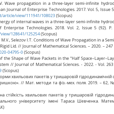
. Wave propagation in a three-layer semi-infinite hydro
an Journal of Enterprise Technologies. 2017. Vol. 5, Issue 5 
et/article/view/111941/108023
(Scopus)
ergy of internal waves in a three-layer semi-infinite hydro
 Enterprise Technologies. 2018. Vol. 2, Issue 5 (92). P.
le/view/128641/125254
(Scopus)
М.V., Selezov I.T. Conditions of Wave Propagation in a Semi
id Lid. // Journal of Mathematical Sciences. – 2020. – 247 (
-020-04795-0
(Scopus)
of the Shape of Wave Packets in the "Half Space–Layer–Lay
em // Journal of Mathematical Sciences. - 2022. - Vol. 263 (
9
(Scopus)
форми хвильових пакетів у тришаровій гідродинамічній 
шкою». // Мат. методи та фіз.-мех. поля. 2019. – 62, № 
а стійкість хвильових пакетів у тришаровій гідродин
онального університету імені Тараса Шевченка. Мате
АК)