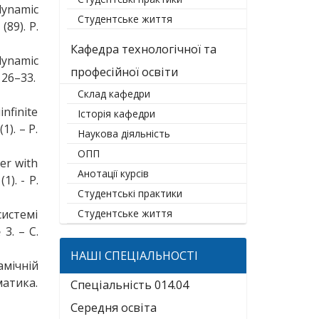
dynamic
Студентське життя
(89). P.
Кафедра технологічної та
dynamic
професійної освіти
 26–33.
Склад кафедри
infinite
Історія кафедри
1). – Р.
Наукова діяльність
ОПП
er with
Анотації курсів
1). - P.
Студентські практики
системі
Студентське життя
3. – С.
НАШІ СПЕЦІАЛЬНОСТІ
амічній
матика.
Спеціальність 014.04
Середня освіта