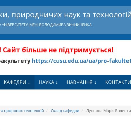
и, природничих наук та технологі
 УНІВЕРСИТЕТУ ІМЕНІ ВОЛОДИМИРА ВИННИЧЕНКА
 Сайт більше не підтримується!
факультету
https://cusu.edu.ua/ua/pro-fakulte
КАФЕДРИ
НАУКА
НАВЧАННЯ
КОНТАКТ
а цифрових технологій
Склад кафедри
Луньова Марія Валенти