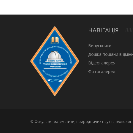
НАВІГАЦІЯ
Випускники
Дошка пошани відмінн
Відеогалерея
Фотогалерея
© Факультет математики, природничих наук та технологі