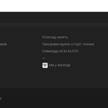
Розклад занять
иків
Панорама музею історії техніки
Олімпіада ACM AUCPC
—
Ми у Вікіпедії
й