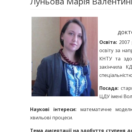
Луньова Марія Валентин
докто
Освіта:
2007 
освіту за на
КНТУ та здоб
закінчила К
спеціальніст
Посада:
стар
ЦДУ імені Во
Наукові інтереси:
математичне моделюв
хвильові процеси.
Тема дисертації на здобуття ступеня д