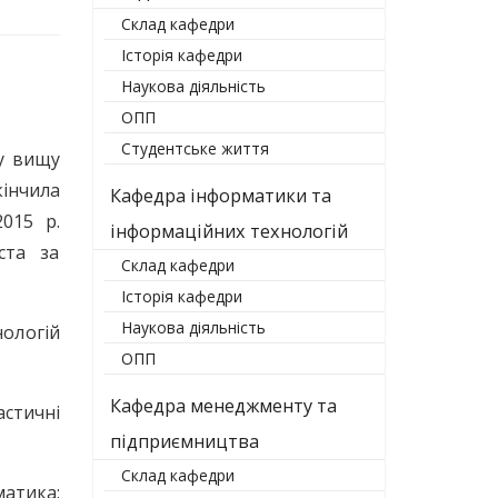
Склад кафедри
Історія кафедри
Наукова діяльність
ОПП
Студентське життя
ву вищу
кінчила
Кафедра інформатики та
015 р.
інформаційних технологій
ста за
Склад кафедри
Історія кафедри
Наукова діяльність
ологій
ОПП
Кафедра менеджменту та
стичні
підприємництва
Склад кафедри
матика: