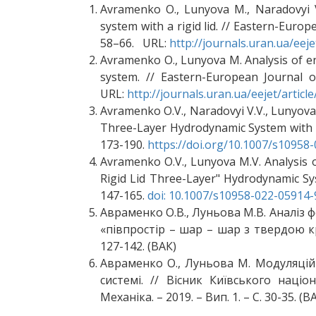
Avramenko O., Lunyova M., Naradovyi V
system with a rigid lid. // Eastern-Europe
58–66. URL:
http://journals.uran.ua/eej
Avramenko O., Lunyova M. Analysis of en
system. // Eastern-European Journal of
URL:
http://journals.uran.ua/eejet/artic
Avramenko О.V., Naradovyi V.V., Lunyova 
Three-Layer Hydrodynamic System with Rig
173-190.
https://doi.org/10.1007/s10958
Avramenko O.V., Lunyova M.V. Analysis 
Rigid Lid Three-Layer" Hydrodynamic Syst
147-165.
doi: 10.1007/s10958-022-05914-
Авраменко О.В., Луньова М.В. Аналіз 
«півпростір – шар – шар з твердою кри
127-142. (ВАК)
Авраменко О., Луньова М. Модуляційн
системі. // Вісник Київського наці
Механіка. – 2019. – Вип. 1. – С. 30-35. (В