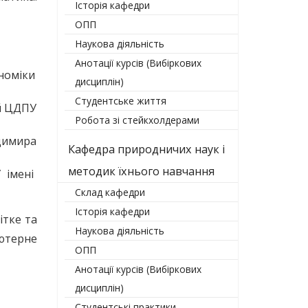
Історія кафедри
ОПП
Наукова діяльність
Анотації курсів (Вибіркових
номіки
дисциплін)
Студентське життя
ій ЦДПУ
Робота зі стейкхолдерами
димира
Кафедра природничих наук і
методик їхнього навчання
 імені
Склад кафедри
Історія кафедри
ітке та
Наукова діяльність
ютерне
ОПП
Анотації курсів (Вибіркових
дисциплін)
Студентські практики