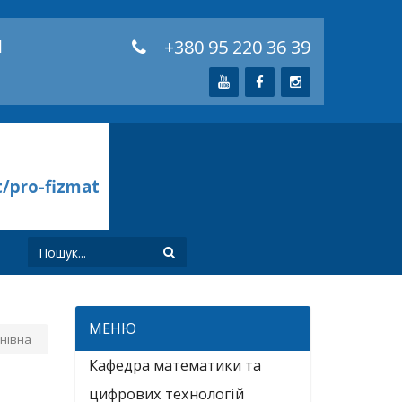
й
+380 95 220 36 39
t/pro-fizmat
И
МЕНЮ
нівна
Кафедра математики та
цифрових технологій