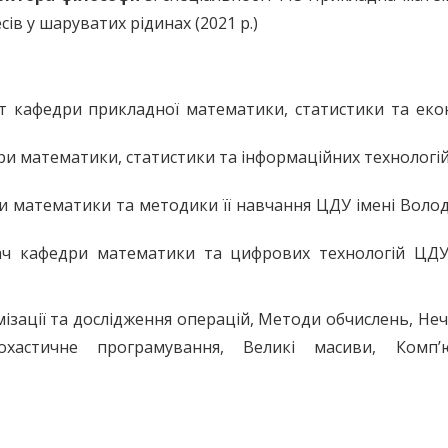
в у шаруватих рідинах (2021 р.)
т кафедри прикладної математики, статистики та еко
ри математики, статистики та інформаційних технолог
и математики та методики її навчання ЦДУ імені Воло
ач кафедри математики та цифрових технологій ЦДУ
зації та дослідження операцій, Методи обчислень, Неч
охастичне програмування, Великі масиви, Комп’