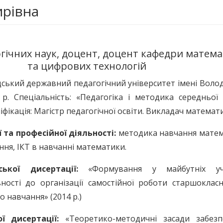
рівна
гічних наук, доцент, доцент кафедри матем
та цифрових технологій
дський державний педагогічний університет імені Вол
р. Спеціальність: «Педагогіка і методика середньої 
фікація: Магістр педагогічної освіти. Викладач математ
 та професійної діяльності:
методика навчання матем
ння, ІКТ в навчанні математики.
ької дисертації
:
«Формування у майбутніх уч
ності до організації самостійної роботи старшокласн
 навчання» (2014 р.)
ї дисертації
:
«Теоретико-методичні засади забезп