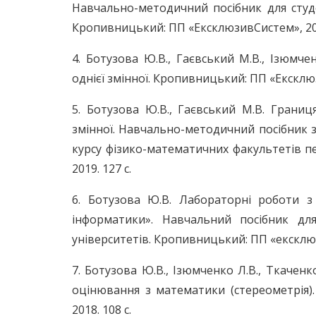
Навчально-методичний посібник для студе
Кропивницький: ПП «ЕксклюзивСистем», 202
4. Ботузова Ю.В., Гаєвський М.В., Ізюмче
однієї змінної. Кропивницький: ПП «Ексклюз
5. Ботузова Ю.В., Гаєвський М.В. Границ
змінної. Навчально-методичний посібник з
курсу фізико-математичних факультетів пе
2019. 127 с.
6. Ботузова Ю.В. Лабораторні роботи з
інформатики». Навчальний посібник для
університетів. Кропивницький: ПП «ексклюз
7. Ботузова Ю.В., Ізюмченко Л.В., Ткачен
оцінювання з математики (стереометрія)
2018. 108 с.