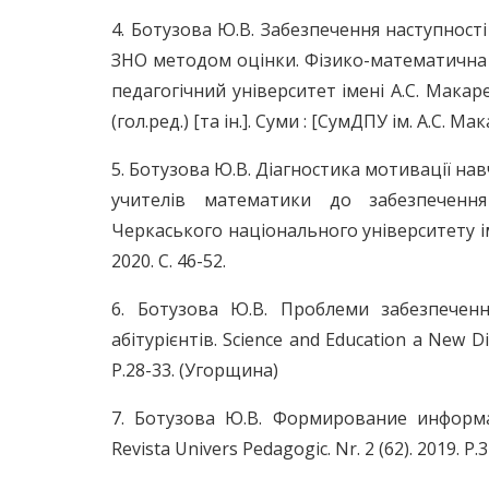
4. Ботузова Ю.В. Забезпечення наступност
ЗНО методом оцінки. Фізико-математична ос
педагогічний університет імені А.С. Макар
(гол.ред.) [та ін.]. Суми : [СумДПУ ім. А.С. Ма
5. Ботузова Ю.В. Діагностика мотивації на
учителів математики до забезпечення
Черкаського національного університету ім
2020. С. 46-52.
6. Ботузова Ю.В. Проблеми забезпеченн
абітурієнтів. Science and Education a New Dim
P.28-33. (Угорщина)
7. Ботузова Ю.В. Формирование информ
Revista Univers Pedagogic. Nr. 2 (62). 2019. P