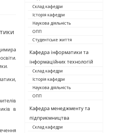
Склад кафедри
Історія кафедри
Наукова діяльність
атики
ОПП
Студентське життя
одимира
Кафедра інформатики та
освіти.
інформаційних технологій
ики.
Склад кафедри
атики,
Історія кафедри
Наукова діяльність
ОПП
ителів
Кафедра менеджменту та
иків в
підприємництва
Склад кафедри
ечення