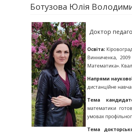
Ботузова Юлія Володими
Доктор педаго
Освіта:
Кіровогра
Винниченка, 2009 
Математика». Квалі
Напрями наукової
дистанційне навча
Тема кандидатс
математики готов
умовах профільного
Тема докторсько