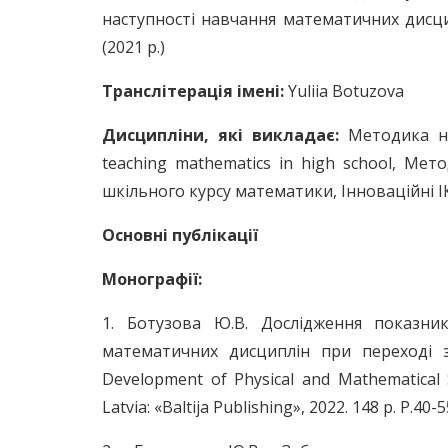
наступності навчання математичних дисци
(2021 р.)
Транслітерація імені
:
Yuliia Botuzova
Дисципліни, які викладає:
Методика на
teaching mathematics in high school, Мет
шкільного курсу математики, Інноваційні І
Основні публікації
Монографії:
1. Ботузова Ю.В. Дослідження показни
математичних дисциплін при переході з
Development of Physical and Mathematical Sc
Latvia: «Baltija Publishing», 2022. 148 p. Р.40-