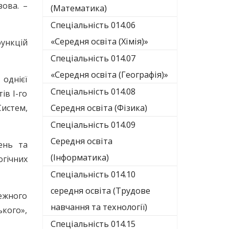
зова. –
(Математика)
Спеціальність 014.06
«Середня освіта (Хімія)»
функцій
Спеціальність 014.07
«Середня освіта (Географія)»
 однієї
Спеціальність 014.08
ів І-го
Систем,
Середня освіта (Фізика)
Спеціальність 014.09
Середня освіта
ень та
(Інформатика)
гічних
Спеціальність 014.10
середня освіта (Трудове
лежного
навчання та технології)
кого»,
Спеціальність 014.15