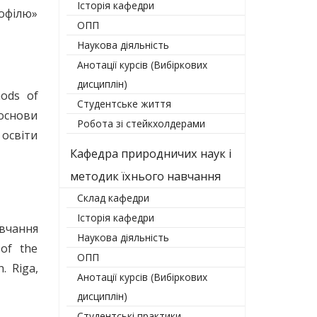
Історія кафедри
рофілю»
ОПП
Наукова діяльність
Анотації курсів (Вибіркових
дисциплін)
ods of
Студентське життя
 основи
Робота зі стейкхолдерами
 освіти
Кафедра природничих наук і
методик їхнього навчання
Склад кафедри
Історія кафедри
вчання
Наукова діяльність
of the
ОПП
. Riga,
Анотації курсів (Вибіркових
дисциплін)
Студентські практики