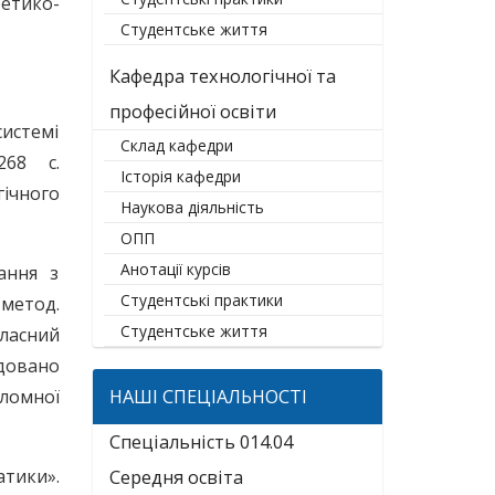
етико-
Студентське життя
Кафедра технологічної та
професійної освіти
истемі
Склад кафедри
268 с.
Історія кафедри
ічного
Наукова діяльність
ОПП
Анотації курсів
ання з
Студентські практики
метод.
Студентське життя
ласний
ндовано
ломної
НАШІ СПЕЦІАЛЬНОСТІ
Спеціальність 014.04
атики».
Середня освіта