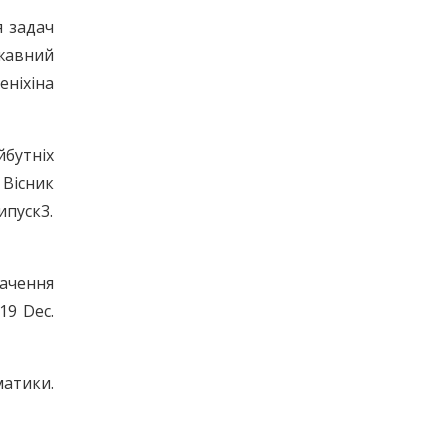
я задач
ржавний
еніхіна
йбутніх
Вісник
ипуск3.
ачення
019 Dec.
атики.