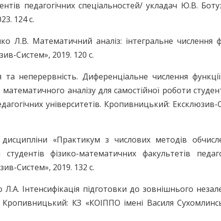
нтів педагогічних спеціальностей/ укладач Ю.В. Боту
3. 124 с.
нко Л.В. Математичний аналіз: інтегральне числення 
ив-Систем», 2019. 120 с.
я та неперервність. Диференціальне числення функції
 математичного аналізу для самостійної роботи студент
дагогічних університетів. Кропивницький: Ексклюзив-
 дисципліни «Практикум з числових методів обчисл
 студентів фізико-математичних факультетів педаго
ив-Систем», 2019. 132 с.
ко Л.А. Інтенсифікація підготовки до зовнішнього неза
. Кропивницький: КЗ «КОІППО імені Василя Сухомлинсь