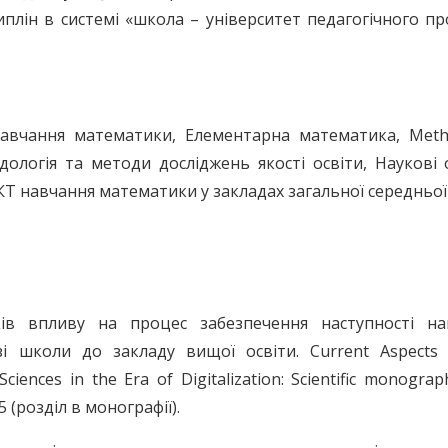
плін в системі «школа – університет педагогічного п
вчання математики, Елементарна математика, Meth
одологія та методи досліджень якості освіти, Наукові
КТ навчання математики у закладах загальної середньої
ків впливу на процес забезпечення наступності на
і школи до закладу вищої освіти. Current Aspects 
iences in the Era of Digitalization: Scientific monograph
55 (розділ в монографії).