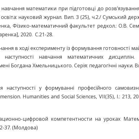
і навчання математики при підготовці до розв’язуванн
віта: науковий журнал. Вип. 3 (25), ч.2./ Сумський де
енка, Фізико-математичний факультет редкол.: О.В. Сем
каренка], 2020. С.21-28.
вчання в ході експерименту із формування готовності ма
 наступності навчання математичних дисциплін. 
ені Богдана Хмельницького. Серія: педагогічні науки. В
я наступності у формуванні професійного самовизн
ension. Humanities and Social Sciences, VII(35), I.: 213, 2
ационно-цифровой компетентности на уроках Матем
.32-37. (Молдова)