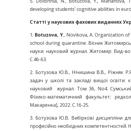
5. Dolishnia, N., Botuzova, Y., Mahanova, T
developing students’ cognitive abilities in eur
Статті у наукових фахових виданнях Укр
1.
Botuzova, Y
., Novikova, A. Organization o
school during quarantine. Вісник Житомирс
науки: науковий журнал. Житомир: Вид-во Ж
C.46-63.
2. Ботузова Ю.В., Нічишина В.В., Ріжняк 
задач у школі та закладі вищої освіти: к
науковий журнал. Том 36, No4. Сумський
Фізико-математичний факультет; редкол.: 
Макаренка], 2022. C.16-25.
3. Ботузова Ю.В. Вибіркові дисципліни д
професійно необхідних компетентностей. Нау