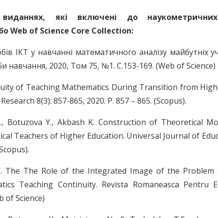
х виданнях, які включені до наукометричних
Web of Science Core Collection:
обів ІКТ у навчанні математичного аналізу майбутніх у
и навчання, 2020, Том 75, №1. С.153-169. (Web of Science)
inuity of Teaching Mathematics During Transition from High
 Research 8(3): 857-865, 2020. P. 857 – 865. (Scopus).
I., Botuzova Y., Akbash K. Construction of Theoretical Mo
al Teachers of Higher Education. Universal Journal of Educ
(Scopus).
 Y. The The Role of the Integrated Image of the Problem 
tics Teaching Continuity. Revista Romaneasca Pentru E
b of Science)