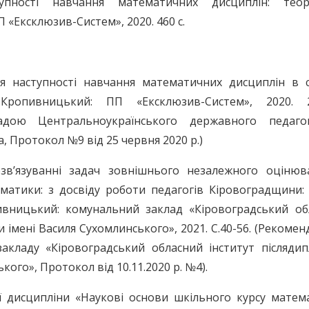
упності навчання математичних дисциплін: теор
«Ексклюзив-Систем», 2020. 460 с.
ня наступності навчання математичних дисциплін в с
 Кропивницький: ПП «Ексклюзив-Систем», 2020. 
ою Центральноукраїнського державного педагог
 Протокол №9 від 25 червня 2020 р.)
зв’язуванні задач зовнішнього незалежного оцінюв
атики: з досвіду роботи педагогів Кіровоградщини: 
пивницький: комунальний заклад «Кіровоградський об
и імені Василя Сухомлинського», 2021. С.40-56. (Рекоме
кладу «Кіровоградський обласний інститут післядип
кого», Протокол від 10.11.2020 р. №4).
ої дисципліни «Наукові основи шкільного курсу матем