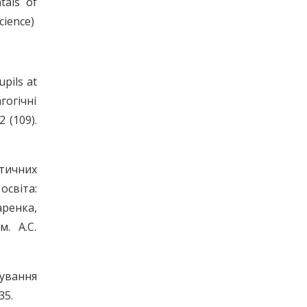
tals of
cience)
upils at
гогічні
 (109).
атичних
освіта:
ренка,
м. А.С.
мування
35.