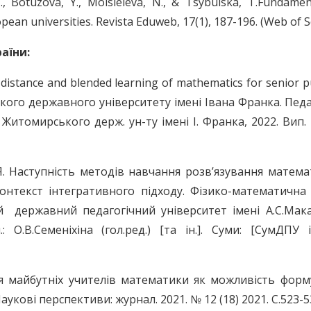
., Botuzova, Y., Moisieieva, N., & Tsybulska, T.Fundamen
opean universities. Revista Eduweb, 17(1), 187-196. (Web of S
аїни:
f distance and blended learning of mathematics for senior p
ького державного університету імені Івана Франка. Педа
итомирського держ. ун-ту імені І. Франка, 2022. Вип. 2
Р.Я. Наступність методів навчання розв’язування матем
онтекст інтегративного підходу. Фізико-математична 
 державний педагогічний університет імені А.С.Мака
О.В.Семеніхіна (гол.ред.) [та ін.]. Суми: [СумДПУ і
ля майбутніх учителів математики як можливість фор
кові перспективи: журнал. 2021. № 12 (18) 2021. С.523-5