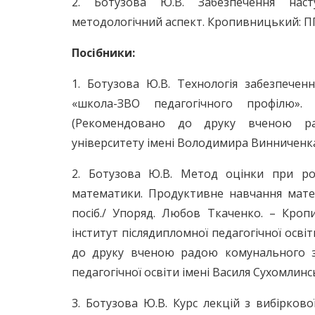
2. Ботузова Ю.В. Забезпечення наст
методологічний аспект. Кропивницький: ПП 
Посібники:
1. Ботузова Ю.В. Технологія забезпечен
«школа-ЗВО педагогічного профілю».
(Рекомендовано до друку вченою рад
університету імені Володимира Винниченка,
2. Ботузова Ю.В. Метод оцінки при ро
математики. Продуктивне навчання матем
посіб./ Упоряд. Любов Ткаченко. – Кро
інститут післядипломної педагогічної освіт
до друку вченою радою комунального за
педагогічної освіти імені Василя Сухомлинсь
3. Ботузова Ю.В. Курс лекцій з вибірков