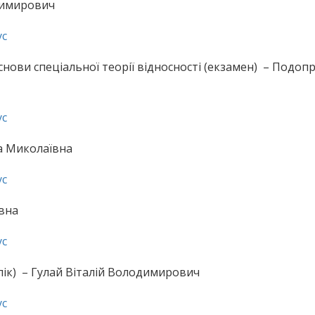
одимирович
ус
основи спеціальної теорії відносності (екзамен) – Подоп
ус
на Миколаївна
ус
ївна
ус
лік) – Гулай Віталій Володимирович
ус