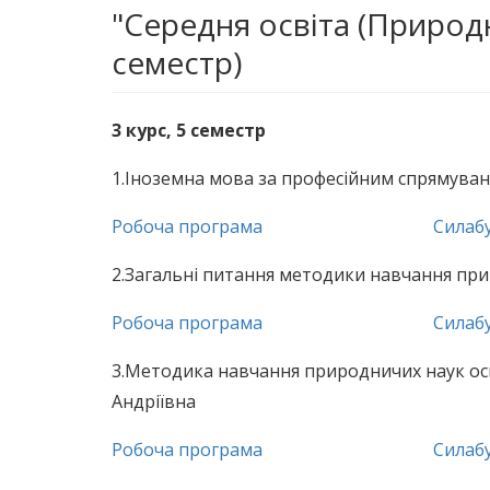
"Середня освіта (Природни
семестр)
3 курс, 5 семестр
1.Іноземна мова за професійним спрямув
Робоча програма
Силаб
2.Загальні питання методики навчання пр
Робоча програма
Силаб
3.Методика навчання природничих наук осно
Андріївна
Робоча програма
Силаб