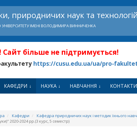
и, природничих наук та технологі
 УНІВЕРСИТЕТУ ІМЕНІ ВОЛОДИМИРА ВИННИЧЕНКА
 Сайт більше не підтримується!
факультету
https://cusu.edu.ua/ua/pro-fakulte
КАФЕДРИ
НАУКА
НАВЧАННЯ
КОНТАКТ
ура
Кафедри
Кафедра природничих наук і методик їхнього нав
и)" 2020-2024 рр.(3 курс, 5 семестр)