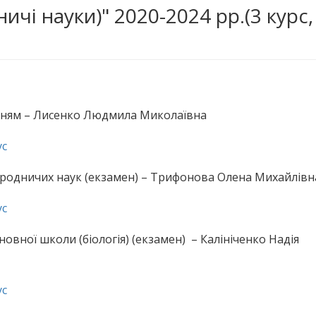
чі науки)" 2020-2024 рр.(3 курс,
анням – Лисенко Людмила Миколаївна
ус
иродничих наук (екзамен) – Трифонова Олена Михайлівн
ус
вної школи (біологія) (екзамен) – Калініченко Надія
ус