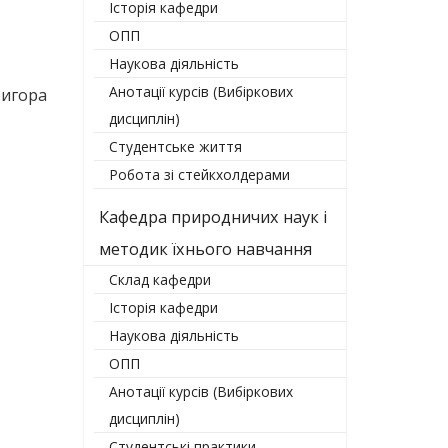
Історія кафедри
ОПП
Наукова діяльність
Анотації курсів (Вибіркових
ригора
дисциплін)
Студентське життя
Робота зі стейкхолдерами
Кафедра природничих наук і
методик їхнього навчання
Склад кафедри
Історія кафедри
Наукова діяльність
ОПП
Анотації курсів (Вибіркових
дисциплін)
Студентські практики