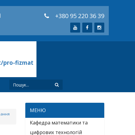
й
+380 95 220 36 39
t/pro-fizmat
И
МЕНЮ
чання
Кафедра математики та
цифрових технологій