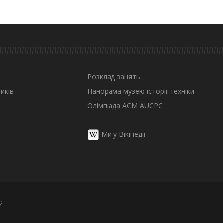
Розклад занять
иків
Панорама музею історії техніки
Олімпіада ACM AUCPC
—
Ми у Вікіпедії
й