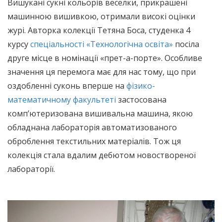
Вишукані сукні кольорів веселки, прикрашені
машинною вишивкою, отримали високі оцінки
журі. Авторка колекції Тетяна Боса, студенка 4
курсу
спеціальності «Технологічна освіта»
посіла
друге місце в номінації «прет-а-порте». Особливе
значення ця перемога має для нас тому, що при
оздобленні суконь вперше на
фізико-
математичному факультеті
застосована
комп’ютеризована вишивальна машина, якою
обладнана лабораторія автоматизованого
оброблення текстильних матеріалів. Тож ця
колекція стала вдалим дебютом новоствореної
лабораторії.