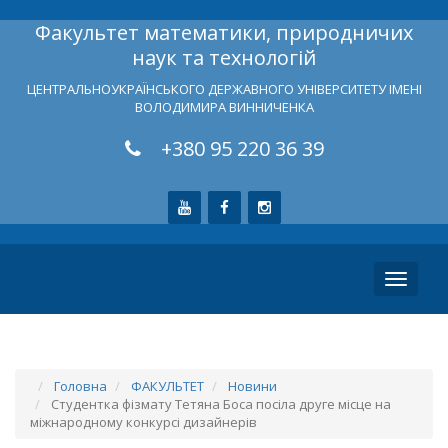
Факультет математики, природничих
наук та технологій
ЦЕНТРАЛЬНОУКРАЇНСЬКОГО ДЕРЖАВНОГО УНІВЕРСИТЕТУ ІМЕНІ
ВОЛОДИМИРА ВИННИЧЕНКА
+380 95 220 36 39
Toggle
navigati
Головна
ФАКУЛЬТЕТ
Новини
Студентка фізмату Тетяна Боса посіла друге місце на
міжнародному конкурсі дизайнерів