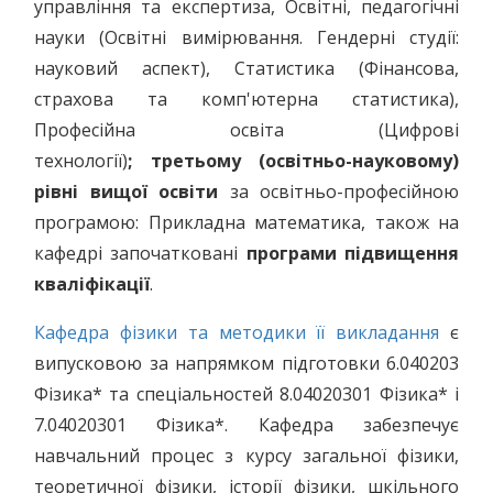
управління та експертиза, Освітні, педагогічні
науки (Освітні вимірювання. Гендерні студії:
науковий аспект), Статистика (Фінансова,
страхова та комп'ютерна статистика),
Професійна освіта (Цифрові
технології)
; третьому (освітньо-науковому)
рівні вищої освіти
за освітньо-професійною
програмою: Прикладна математика, також на
кафедрі започатковані
програми підвищення
кваліфікації
.
Кафедра фізики та методики її викладання
є
випусковою за напрямком підготовки 6.040203
Фізика* та спеціальностей 8.04020301 Фізика* і
7.04020301 Фізика*. Кафедра забезпечує
навчальний процес з курсу загальної фізики,
теоретичної фізики, історії фізики, шкільного