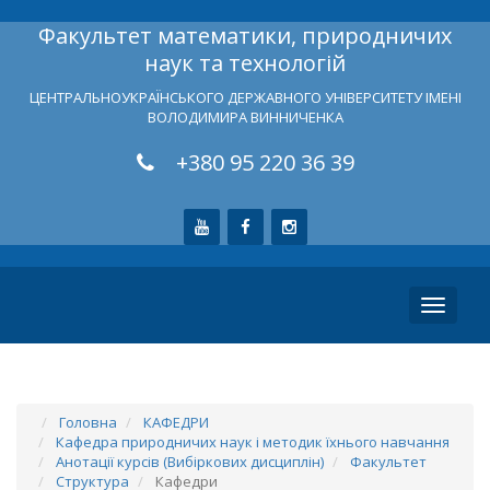
Факультет математики, природничих
наук та технологій
ЦЕНТРАЛЬНОУКРАЇНСЬКОГО ДЕРЖАВНОГО УНІВЕРСИТЕТУ ІМЕНІ
ВОЛОДИМИРА ВИННИЧЕНКА
+380 95 220 36 39
Toggle
navigati
Головна
КАФЕДРИ
Кафедра природничих наук і методик їхнього навчання
Анотації курсів (Вибіркових дисциплін)
Факультет
Структура
Кафедри