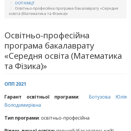
ООП КМЦТ
Освітньо-професійна програма бакалаврату «Середня
освіта (Математика та Фізика)»
Освітньо-професійна
програма бакалаврату
«Середня освіта (Математика
та Фізика)»
ОПП 2021
Гарант освітньої програми
:
Ботузова Юлія
Володимирівна
Тип програми
: освітньо-професійна
Рівень вищої освіти:
перший (бакалаврський)