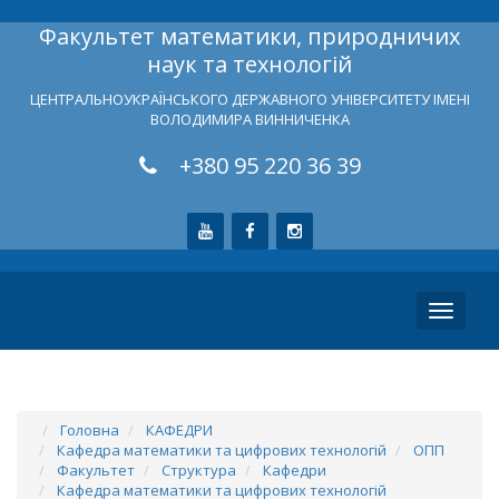
Факультет математики, природничих
наук та технологій
ЦЕНТРАЛЬНОУКРАЇНСЬКОГО ДЕРЖАВНОГО УНІВЕРСИТЕТУ ІМЕНІ
ВОЛОДИМИРА ВИННИЧЕНКА
+380 95 220 36 39
Toggle
navigati
Головна
КАФЕДРИ
Кафедра математики та цифрових технологій
ОПП
Факультет
Структура
Кафедри
Кафедра математики та цифрових технологій