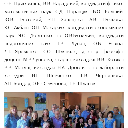
О.В. Присяжнюк, В.В. Нарадовий, кандидати фізико-
математичних наук С.Д. Паращук, В.О. Болілий,
Ю.В. Гуртовий, З.П. Халецька, А.В. Пузікова,
К.С. Акбаш, О.П. Макарчук, кандидати економічних
наук Я.О. Довгенко та О.В.Буткевич, кандидати
педагогічних наук І.В. Лупан, О.В. Рєзіна,
Л.І. Яременко, С.О. Шлянчак, доктор філософії,
доцент М.В.Луньова, старші викладачі В.В. Котяк і
В.В. Матяш, викладач Н.А. Дроговоз та лаборанти
кафедри Н.Г. Шевченко, Т.В. Чернишова,
А.П. Бондар, О.Ю. Семенова, Т.В. Шлапак.