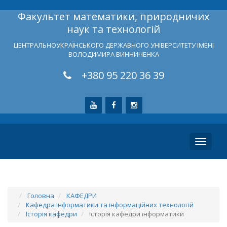
Факультет математики, природничих
наук та технологій
ЦЕНТРАЛЬНОУКРАЇНСЬКОГО ДЕРЖАВНОГО УНІВЕРСИТЕТУ ІМЕНІ
ВОЛОДИМИРА ВИННИЧЕНКА
+380 95 220 36 39
Toggle
navigati
Головна
КАФЕДРИ
Кафедра інформатики та інформаційних технологій
Історія кафедри
Історія кафедри інформатики