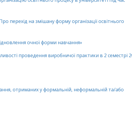
організацію освітнього процесу в університеті під час
«Про перехід на змішану форму організації освітнього
 відновлення очної форми навчання»
обливості проведення виробничої практики в 2 семестрі 2
ання, отриманих у формальній, неформальній та/або