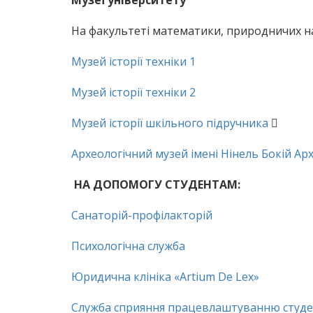
Музеї університету
На факультеті математики, природничих на
Музей історії техніки 1
Музей історії техніки 2
Музей історії шкільного підручника

Археологічний музей імені Нінель Бокій Ар
НА ДОПОМОГУ СТУДЕНТАМ:
Санаторій-профілакторій
Психологічна служба
Юридична клініка «Аrtium De Lex»
Служба сприяння працевлаштуванню студен