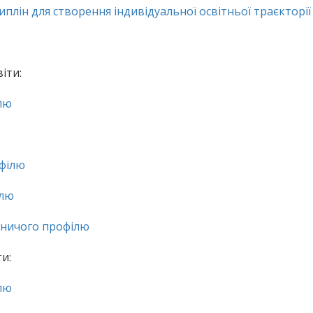
лін для створення індивідуальної освітньої траєкторії
іти:
лю
офілю
ілю
дничого профілю
и:
лю