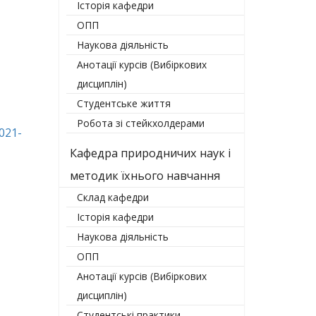
Історія кафедри
ОПП
Наукова діяльність
Анотації курсів (Вибіркових
дисциплін)
Студентське життя
Робота зі стейкхолдерами
021-
Кафедра природничих наук і
методик їхнього навчання
Склад кафедри
Історія кафедри
Наукова діяльність
ОПП
Анотації курсів (Вибіркових
дисциплін)
Студентські практики