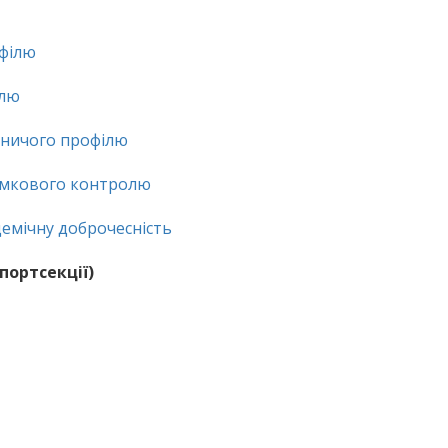
офілю
ілю
дничого профілю
сумкового контролю
емічну доброчесність
портсекції)