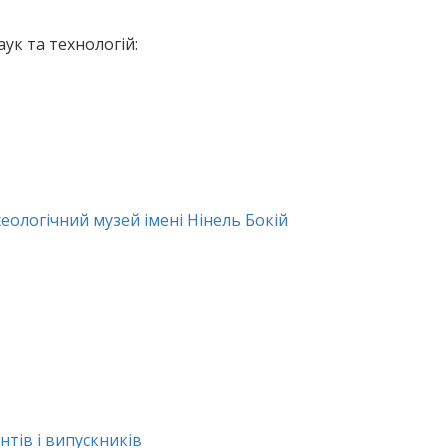
ук та технологій:
хеологічний музей імені Нінель Бокій
тів і випускників