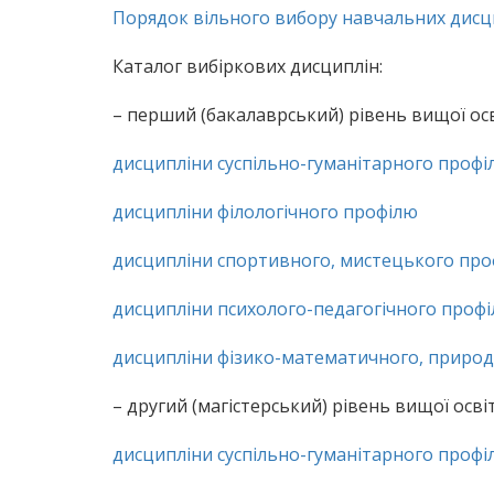
Порядок вільного вибору навчальних дисцип
Каталог вибіркових дисциплін:
– перший (бакалаврський) рівень вищої осв
дисципліни суспільно-гуманітарного профі
дисципліни філологічного профілю
дисципліни спортивного, мистецького пр
дисципліни психолого-педагогічного проф
дисципліни фізико-математичного, приро
– другий (магістерський) рівень вищої освіт
дисципліни суспільно-гуманітарного профі