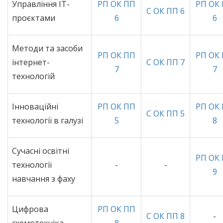
Управління ІТ-
РП ОК ПП
РП ОК
С ОК ПП 6
проєктами
6
6
Методи та засоби
РП ОК ПП
РП ОК
інтернет-
С ОК ПП 7
7
7
технологій
Інноваційні
РП ОК ПП
РП ОК
С ОК ПП 5
технології в галузі
5
8
Сучасні освітні
РП ОК
технології
-
-
9
навчання з фаху
Цифрова
РП ОК ПП
С ОК ПП 8
-