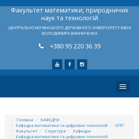
Факультет математики, природничих
наук та технологій
ЦЕНТРАЛЬНОУКРАЇНСЬКОГО ДЕРЖАВНОГО УНІВЕРСИТЕТУ ІМЕНІ
ВОЛОДИМИРА ВИННИЧЕНКА
+380 95 220 36 39
Toggle
navigati
Головна
КАФЕДРИ
Кафедра математики та цифрових технологій
ОПП
Факультет
Структура
Кафедри
Кафедра математики та цифрових технологій