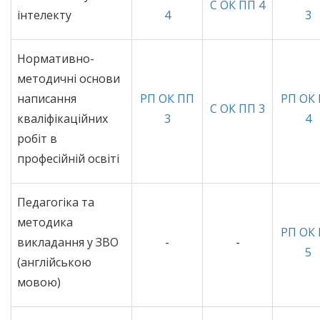
С ОК ПП 4
інтелекту
4
3
Нормативно-
методичні основи
написання
РП ОК ПП
РП ОК
С ОК ПП 3
кваліфікаційних
3
4
робіт в
професійній освіті
Педагогіка та
методика
РП ОК
викладання у ЗВО
-
-
5
(англійською
мовою)