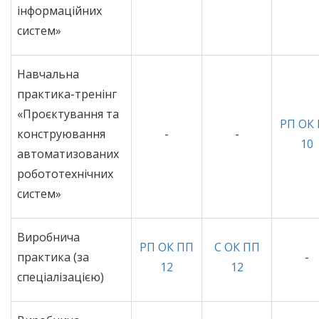
інформаційних
систем»
Навчальна
практика-тренінг
«Проєктування та
РП ОК
конструювання
-
-
10
автоматизованих
робототехнічних
систем»
Виробнича
РП ОК ПП
С ОК ПП
практика (за
-
12
12
спеціалізацією)