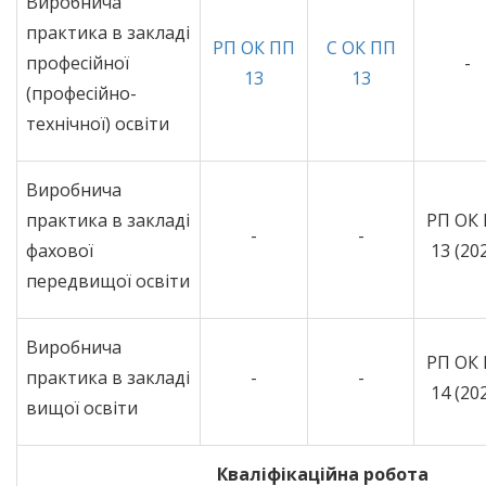
Виробнича
практика в закладі
РП ОК ПП
С ОК ПП
професійної
-
13
13
(професійно-
технічної) освіти
Виробнича
практика в закладі
РП ОК
-
-
фахової
13 (20
передвищої освіти
Виробнича
РП ОК
практика в закладі
-
-
14 (20
вищої освіти
Кваліфікаційна робота