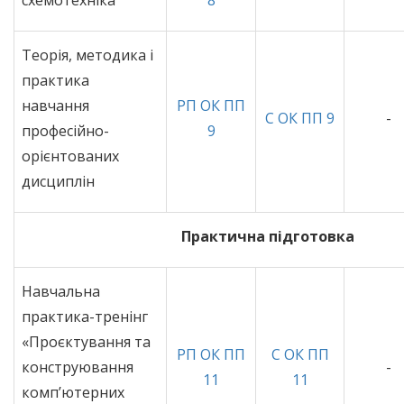
схемотехніка
8
Теорія, методика і
практика
навчання
РП ОК ПП
С ОК ПП 9
-
професійно-
9
орієнтованих
дисциплін
Практична підготовка
Навчальна
практика-тренінг
«Проєктування та
РП ОК ПП
С ОК ПП
конструювання
-
11
11
комп’ютерних