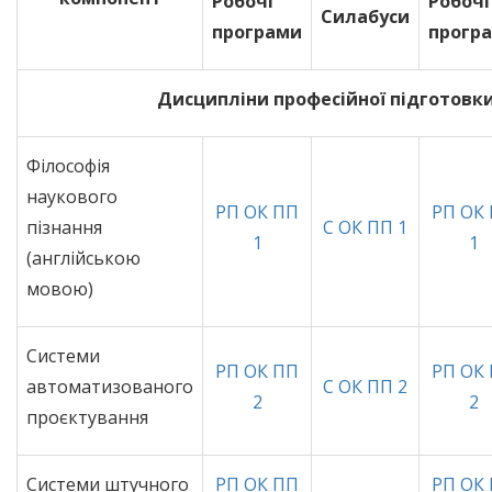
Робочі
Робочі
Силабуси
програми
прогр
Дисципліни професійної підготовк
Філософія
наукового
РП ОК ПП
РП ОК
пізнання
С ОК ПП 1
1
1
(англійською
мовою)
Системи
РП ОК ПП
РП ОК
автоматизованого
С ОК ПП 2
2
2
проєктування
Системи штучного
РП ОК ПП
РП ОК