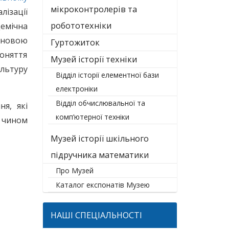
мікроконтролерів та
лізації
робототехніки
демічна
сновою
Гуртожиток
оняття
Музей історії техніки
льтуру
Відділ історії елементної бази
електроніки
Відділ обчислювальної та
я, які
комп’ютерної техніки
м чином
Музей історії шкільного
підручника математики
Про Музей
Каталог експонатів Музею
НАШІ СПЕЦІАЛЬНОСТІ