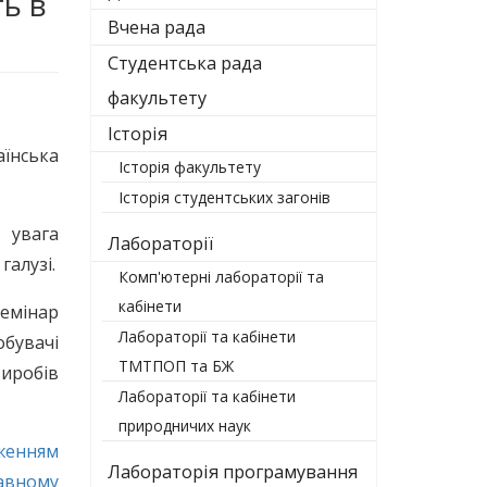
ь в
Вчена рада
Студентська рада
факультету
Історія
аїнська
Історія факультету
Історія студентських загонів
 увага
Лабораторії
галузі.
Комп'ютерні лабораторії та
кабінети
семінар
Лабораторії та кабінети
бувачі
ТМТПОП та БЖ
виробів
Лабораторії та кабінети
природничих наук
женням
Лабораторія програмування
авному