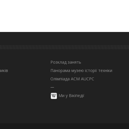
Розклад занять
иків
Панорама музею історії техніки
Олімпіада ACM AUCPC
—
Ми у Вікіпедії