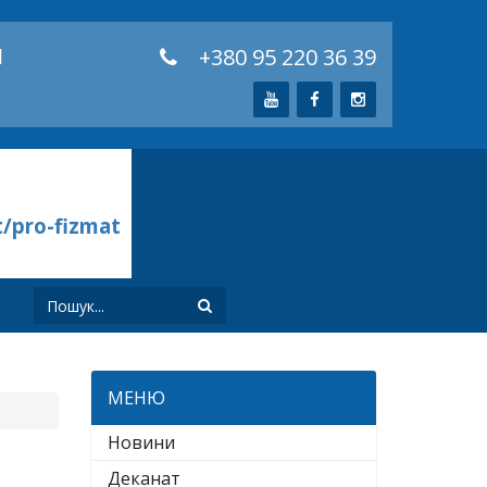
й
+380 95 220 36 39
t/pro-fizmat
И
МЕНЮ
Новини
Деканат