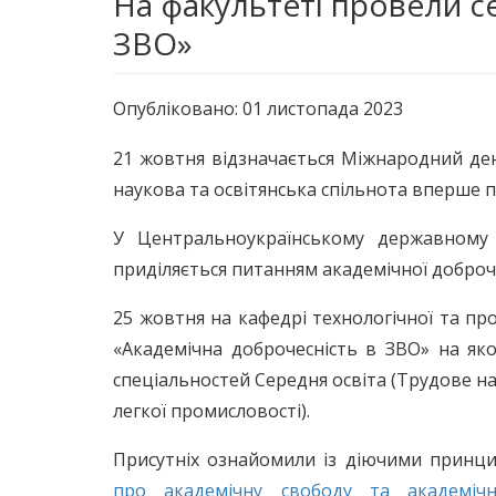
На факультеті провели с
ЗВО»
Опубліковано: 01 листопада 2023
21 жовтня відзначається Міжнародний день
наукова та освітянська спільнота вперше п
У Центральноукраїнському державному 
приділяється питанням академічної доброч
25 жовтня на кафедрі технологічної та пр
«Академічна доброчесність в ЗВО» на як
спеціальностей Середня освіта (Трудове нав
легкої промисловості).
Присутніх ознайомили із діючими принци
про академічну свободу та академічн