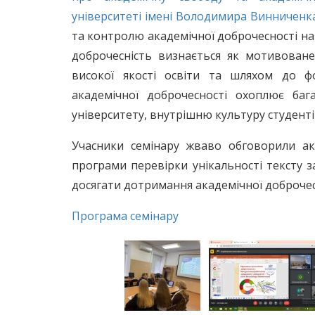
університеті імені Володимира Винниченк
та контролю академічної доброчесності на 
доброчесність визнається як мотивован
високої якості освіти та шляхом до фо
академічної доброчесності охоплює баг
університету, внутрішню культуру студенті
Учасники семінару жваво обговорили ак
програми перевірки унікальності тексту з
досягати дотримання академічної доброчесн
Програма семінару