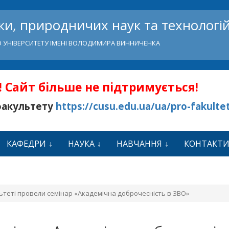
и, природничих наук та технологі
 УНІВЕРСИТЕТУ ІМЕНІ ВОЛОДИМИРА ВИННИЧЕНКА
 Сайт більше не підтримується!
факультету
https://cusu.edu.ua/ua/pro-fakulte
КАФЕДРИ
НАУКА
НАВЧАННЯ
КОНТАКТ
ьтеті провели семінар «Академічна доброчесність в ЗВО»