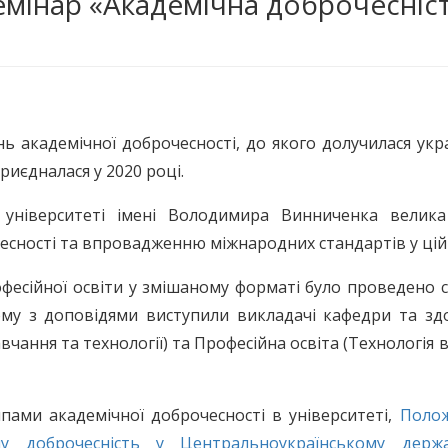
емінар «Академічна доброчесніст
 академічної доброчесності, до якого долучилася укр
риєдналася у 2020 році.
університеті імені Володимира Винниченка велика
есності та впровадженню міжнародних стандартів у цій 
офесійної освіти у змішаному форматі було проведено 
ому з доповідями виступили викладачі кафедри та здо
чання та технології) та Професійна освіта (Технологія 
пами академічної доброчесності в університеті,
Поло
у доброчесність у Центральноукраїнському держ