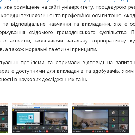
а
, яке розміщене на сайті університету, процедурою реа
кафедрі технологічної та професійної освіти тощо. Ака
е та відповідальне навчання та викладання, яке є о
рмування свідомого громадянського суспільства. П
ато аспектів, включаючи загальну корпоративну ку
в, а також моральні та етичні принципи.
туальні проблеми та отримали відповіді на запитанн
араз є доступними для викладачів та здобувачів, яки
ості в наукових дослідженнях та ін.