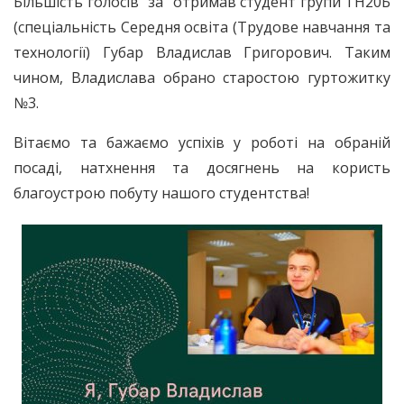
Більшість голосів "за" отримав студент групи ТН20Б
(спеціальність Середня освіта (Трудове навчання та
технології) Губар Владислав Григорович. Таким
чином, Владислава обрано старостою гуртожитку
№3.
Вітаємо та бажаємо успіхів у роботі на обраній
посаді, натхнення та досягнень на користь
благоустрою побуту нашого студентства!