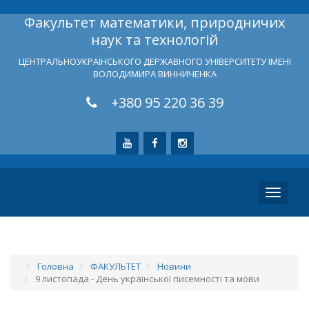
Факультет математики, природничих
наук та технологій
ЦЕНТРАЛЬНОУКРАЇНСЬКОГО ДЕРЖАВНОГО УНІВЕРСИТЕТУ ІМЕНІ
ВОЛОДИМИРА ВИННИЧЕНКА
+380 95 220 36 39
Toggle
navigati
Головна
ФАКУЛЬТЕТ
Новини
9 листопада - День української писемності та мови