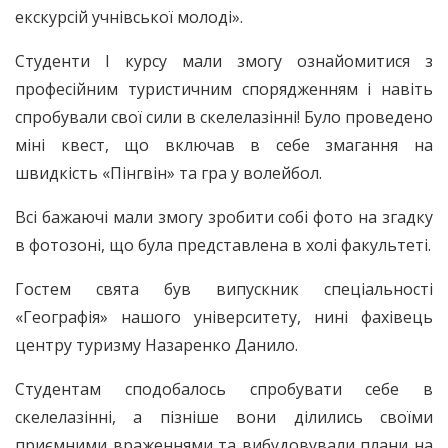
екскурсій учнівської молоді».
Студенти І курсу мали змогу ознайомитися з
професійним туристичним спорядженням і навіть
спробували свої сили в скелелазінні! Було проведено
міні квест, що включав в себе змагання на
швидкість «Пінгвін» та гра у волейбол.
Всі бажаючі мали змогу зробити собі фото на згадку
в фотозоні, що була представлена в холі факультеті.
Гостем свята був випускник спеціальності
«Географія» нашого університету, нині фахівець
центру туризму Назаренко Данило.
Студентам сподобалось спробувати себе в
скелелазінні, а пізніше вони ділились своїми
приємними враженнями та вибудовували плани на