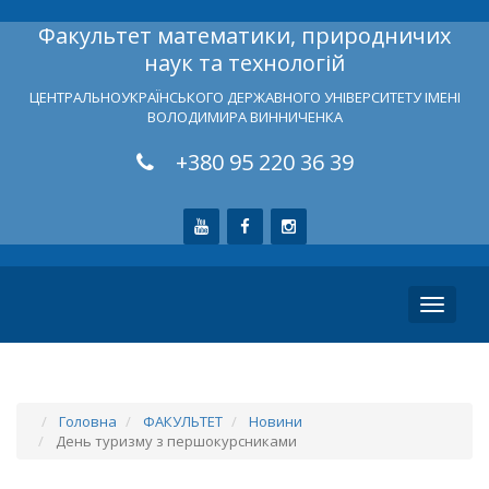
Факультет математики, природничих
наук та технологій
ЦЕНТРАЛЬНОУКРАЇНСЬКОГО ДЕРЖАВНОГО УНІВЕРСИТЕТУ ІМЕНІ
ВОЛОДИМИРА ВИННИЧЕНКА
+380 95 220 36 39
Toggle
navigati
Головна
ФАКУЛЬТЕТ
Новини
День туризму з першокурсниками