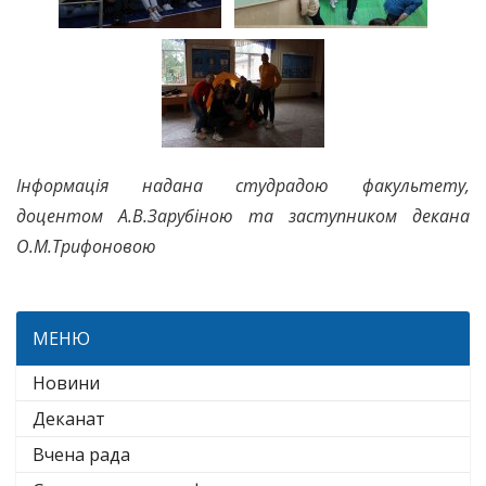
Інформація надана студрадою факультету,
доцентом А.В.Зарубіною та заступником декана
О.М.Трифоновою
МЕНЮ
Новини
Деканат
Вчена рада