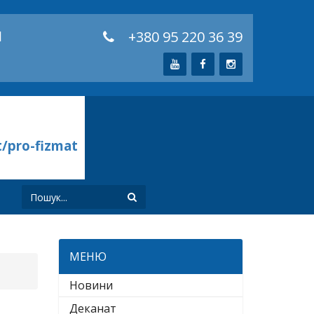
й
+380 95 220 36 39
t/pro-fizmat
И
МЕНЮ
Новини
Деканат