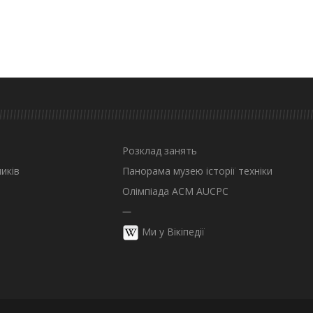
Розклад занять
иків
Панорама музею історії техніки
Олімпіада ACM AUCPC
—
Ми у Вікіпедії