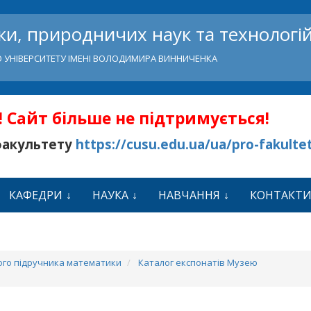
и, природничих наук та технологі
 УНІВЕРСИТЕТУ ІМЕНІ ВОЛОДИМИРА ВИННИЧЕНКА
 Сайт більше не підтримується!
факультету
https://cusu.edu.ua/ua/pro-fakulte
КАФЕДРИ
НАУКА
НАВЧАННЯ
КОНТАКТ
ного підручника математики
Каталог експонатів Музею