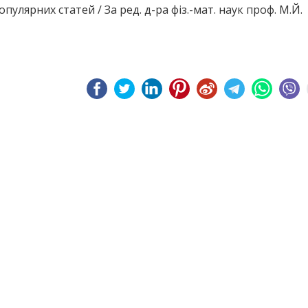
пулярних статей / За ред. д-ра фіз.-мат. наук проф. М.Й.