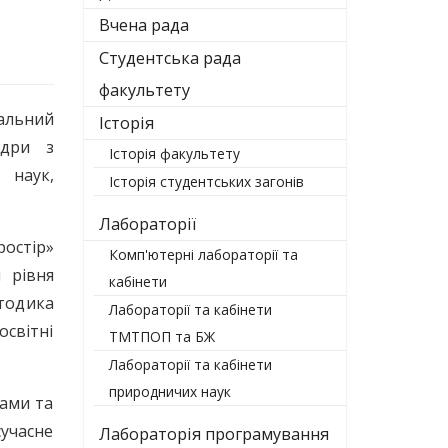
Вчена рада
Студентська рада
факультету
чальний
Історія
едри з
Історія факультету
 наук,
Історія студентських загонів
Лабораторії
остір»
Комп'ютерні лабораторії та
 рівня
кабінети
тодика
Лабораторії та кабінети
світні
ТМТПОП та БЖ
Лабораторії та кабінети
природничих наук
дами та
сучасне
Лабораторія програмування