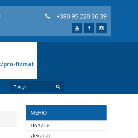
й
+380 95 220 36 39
t/pro-fizmat
И
МЕНЮ
Новини
Деканат