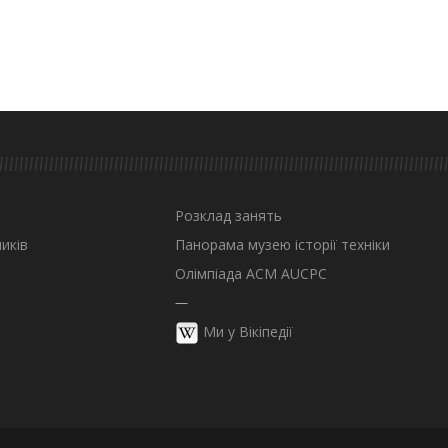
Розклад занять
иків
Панорама музею історії техніки
Олімпіада ACM AUCPC
—
Ми у Вікіпедії