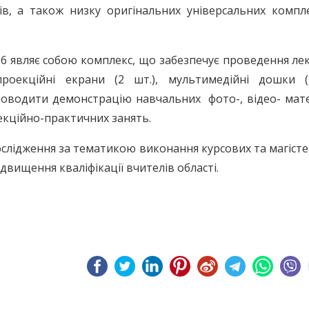
ів, а також низку оригінальних універсальних компл
406 являє собою комплекс, що забезпечує проведення ле
роекційні екрани (2 шт.), мультимедійні дошки (
оводити демонстрацію навчальних фото-, відео- матер
лекційно-практичних занять.
дослідження за тематикою виконання курсових та магіст
ідвищення кваліфікації вчителів області.