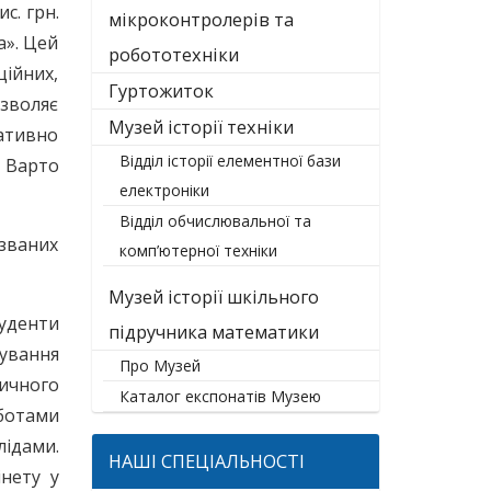
с. грн.
мікроконтролерів та
». Цей
робототехніки
ційних,
Гуртожиток
зволяє
Музей історії техніки
ативно
Відділ історії елементної бази
. Варто
електроніки
Відділ обчислювальної та
званих
комп’ютерної техніки
Музей історії шкільного
туденти
підручника математики
ування
Про Музей
ичного
Каталог експонатів Музею
ботами
ідами.
НАШІ СПЕЦІАЛЬНОСТІ
нету у