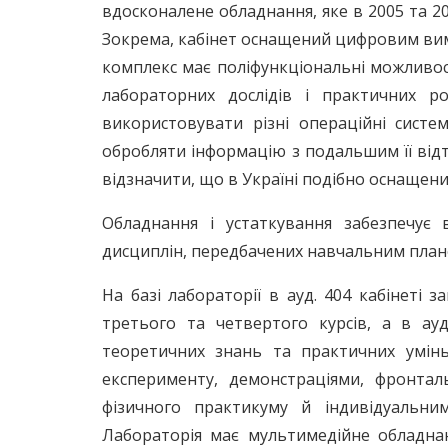
вдосконалене обладнання, яке в 2005 та 20
Зокрема, кабінет оснащений цифровим ви
комплекс має поліфункціональні можливост
лабораторних дослідів і практичних р
використовувати різні операційні сист
обробляти інформацію з подальшим її від
відзначити, що в Україні подібно оснащени
Обладнання і устаткування забезпечує 
дисциплін, передбачених навчальним план
На базі лабораторії в ауд. 404 кабінеті
третього та четвертого курсів, а в ау
теоретичних знань та практичних умінь
експерименту, демонстраціями, фронта
фізичного практикуму й індивідуальн
Лабораторія має мультимедійне обладна