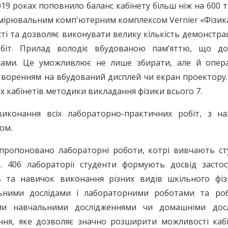
19 роках поповнило баланс кабінету більш ніж на 600 ти
мірювальним комп'ютерним комплексом Vernier «Фізика
і та дозволяє виконувати велику кількість демонстра
обіт. Прилад володіє вбудованою пам’яттю, що до
емами. Це уможливлює не лише збирати, але й опер
творенням на вбудований дисплей чи екран проектору
х кабінетів методики викладання фізики всього 7.
виконання всіх лабораторно-практичних робіт, з на
ом.
 запропоновано лабораторні роботи, котрі вивчають с
д. 406 лабораторії студенти формують досвід застос
 та навичок виконання різних видів шкільного фіз
льними дослідами і лабораторними роботами та ро
ими навчальними дослідженнями чи домашніми досл
ння, яке дозволяє значно розширити можливості кабі