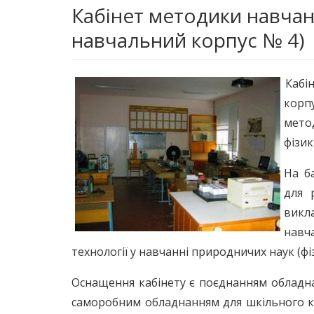
Кабінет методики навчанн
навчальний корпус № 4)
Кабі
корп
мето
фізики
На б
для 
викл
навч
технології у навчанні природничих наук (фі
Оснащення кабінету є поєднанням обладна
саморобним обладнанням для шкільного ку