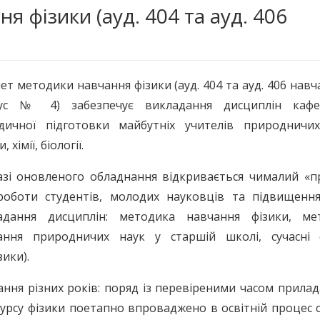
я фізики (ауд. 404 та ауд. 406
нет методики навчання фізики (ауд. 404 та ауд. 406 нав
ус № 4) забезпечує викладання дисциплін каф
дичної підготовки майбутніх учителів природничих
, хімії, біології.
азі оновленого обладнання відкривається чималий «пр
роботи студентів, молодих науковців та підвищення
адання дисциплін: методика навчання фізики, ме
ання природничих наук у старшій школі, сучасні о
зики).
ння різних років: поряд із перевіреними часом прила
рсу фізики поетапно впроваджено в освітній процес 