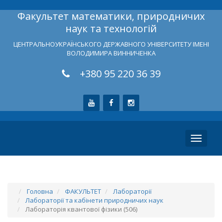
Факультет математики, природничих
наук та технологій
ЦЕНТРАЛЬНОУКРАЇНСЬКОГО ДЕРЖАВНОГО УНІВЕРСИТЕТУ ІМЕНІ
ВОЛОДИМИРА ВИННИЧЕНКА
+380 95 220 36 39
Toggle
navigati
Головна
ФАКУЛЬТЕТ
Лабораторії
Лабораторії та кабінети природничих наук
Лабораторія квантової фізики (506)