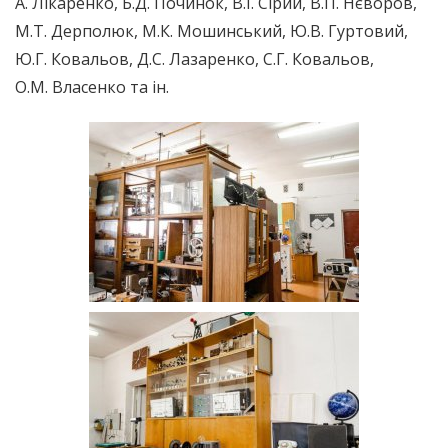
А. Лікаренко, Б.Д. Починок, В.І. Сірий, В.П. Нєворов,
М.Т. Дерполюк, М.К. Мошинський, Ю.В. Гуртовий,
Ю.Г. Ковальов, Д.С. Лазаренко, С.Г. Ковальов,
О.М. Власенко та ін.