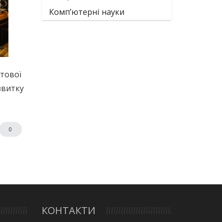
Комп’ютерні науки
нтової
звитку
0
КОНТАКТИ