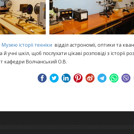
я
Музею історії техніки
відділ астрономії, оптики та ква
й учні шкіл, щоб послухати цікаві розповіді з історії ро
т кафедри Волчанський О.В.