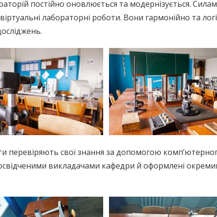
аторій постійно оновлюється та модернізується. Сила
віртуальні лабораторні роботи. Вони гармонійно та лог
осліджень.
нти перевіряють свої знання за допомогою комп’ютерно
 досвідченими викладачами кафедри й оформлені окрем