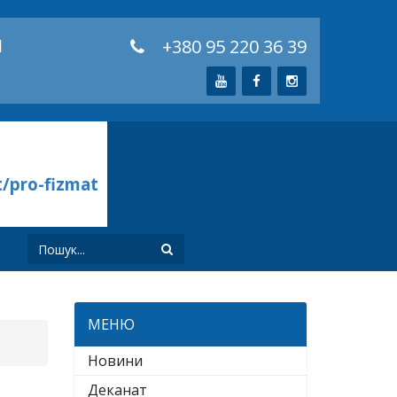
й
+380 95 220 36 39
t/pro-fizmat
И
МЕНЮ
Новини
Деканат