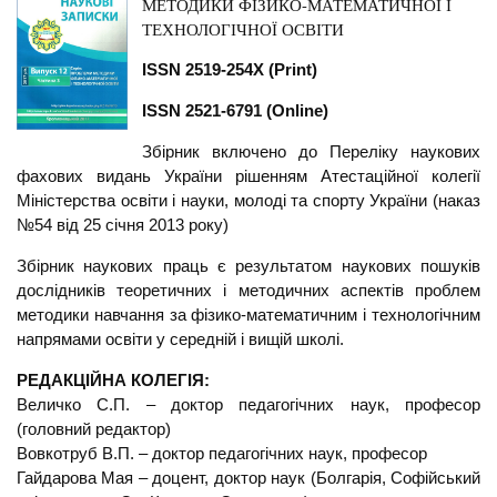
МЕТОДИКИ ФІЗИКО-МАТЕМАТИЧНОЇ І
ТЕХНОЛОГІЧНОЇ ОСВІТИ
ISSN 2519-254X (
Print
)
ISSN 2521-6791 (
Online
)
Збірник включено до Переліку наукових
фахових видань України рішенням Атестаційної колегії
Міністерства освіти і науки, молоді та спорту України (наказ
№54 від 25 січня 2013 року)
Збірник наукових праць є результатом наукових пошуків
дослідників теоретичних і методичних аспектів проблем
методики навчання за фізико-математичним і технологічним
напрямами освіти у середній і вищій школі.
РЕДАКЦІЙНА КОЛЕГІЯ:
Величко С.П. – доктор педагогічних наук, професор
(головний редактор)
Вовкотруб В.П. – доктор педагогічних наук, професор
Гайдарова Мая – доцент, доктор наук (Болгарія, Софійський