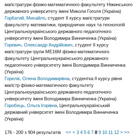
магістратури фізико-математичного факультету Ніжинського
державного університету імені Миколи Гоголя (Україна)
Горбатий, Михайло
, студент II курсу магістратури
факультету математики, природничих наук та технологій
Центральноукраїнського державного педагогічного
університету імені Володимира Винниченка (Україна)
Горевич, Олександр Андрійович
, студент IІ курсу
магістратури групи МЕ16М фізико-математичного
факультету Центральноукраїнського державного
педагогічного університету імені Володимира Винниченка
(Україна)
Горелік, Олена Володимирівна
, студентка ІІ курсу рівня
магістр фізико-математичного факультету
Центральноукраїнського державного педагогічного
університету імені Володимира Винниченка (Україна)
Горобець, Ольга Ігорівна
, Центральноукраїнський
державний університет імені Володимира Винниченка
(Україна)
176 - 200 з 904 результатів
<<
<
3
4
5
6
7
8
9
10
11
12
>
>>