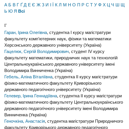
А
Б
В
Г
Ґ
Д
Е
Є
Ж
З
И
І
Ї
К
Л
М
Н
О
П
Р
С
Т
У
Ф
Х
Ц
Ч
Ш
Щ
Ь
Ю
Я
Всі
Г
Гаран, Ірина Олегівна
, студентка I курсу магістратури
факультету комп’ютерних наук, фізики та математики
Херсонського державного університету (Україна)
Гацелюк, Сергій Володимирович
, студент IV курсу
факультету математики, природничих наук та технологій
Центральноукраїнського державного університету імені
Володимира Винниченка (Україна)
Гебель, Аліна Віталіївна
, студентка ІІ курсу магістратури
фізико-математичного факультету Криворізького
державного педагогічного університету (Україна)
Гелевер, Ірина Геннадіївна
, студентка IІ курсу магістратури
фізико-математичного факультету Центральноукраїнського
державного педагогічного університету імені Володимира
Винниченка (Україна)
Геночкіна, Анастасія
, студентка магістратури Природничого
факультету Криворізького державного педагогічного