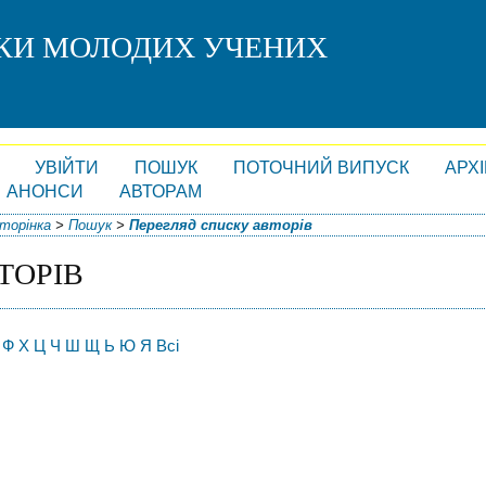
СКИ МОЛОДИХ УЧЕНИХ
УВІЙТИ
ПОШУК
ПОТОЧНИЙ ВИПУСК
АРХ
АНОНСИ
АВТОРАМ
торінка
>
Пошук
>
Перегляд списку авторів
ТОРІВ
Ф
Х
Ц
Ч
Ш
Щ
Ь
Ю
Я
Всі