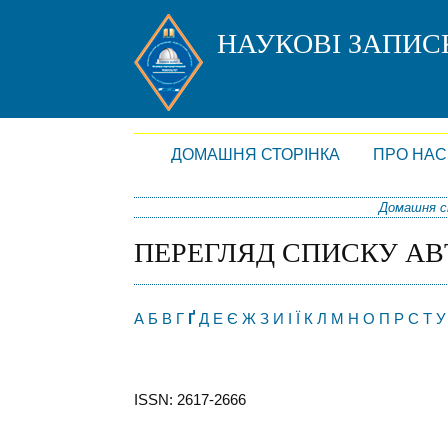
НАУКОВІ ЗАПИ
ДОМАШНЯ СТОРІНКА
ПРО НАС
Домашня с
ПЕРЕГЛЯД СПИСКУ АВ
А
Б
В
Г
Ґ
Д
Е
Є
Ж
З
И
І
Ї
К
Л
М
Н
О
П
Р
С
Т
У
ISSN: 2617-2666