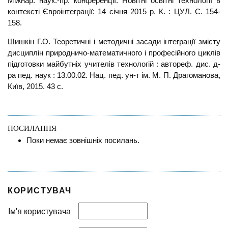
Міжнар. наук.-пр. конференції: Новітні освітні технології в
контексті Євроінтеграції: 14 січня 2015 р. К. : ЦУЛ. С. 154-
158.
Шишкін Г.О. Теоретичні і методичні засади інтеграції змісту
дисциплін природничо-математичного і професійного циклів
підготовки майбутніх учителів технологій : автореф. дис. д-
ра пед. наук : 13.00.02. Нац. пед. ун-т ім. М. П. Драгоманова,
Київ, 2015. 43 с.
ПОСИЛАННЯ
Поки немає зовнішніх посилань.
КОРИСТУВАЧ
Ім'я користувача