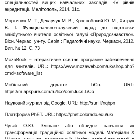
спеціальностей вищих навчальних закладів I-IV рівнів
акредитації. Мелітополь, 2014. 91с.
Мартинюк М. Т., Декарчук М. В., Краснобокий Ю. М., Хитрук
В. І. Функціонально-галузевий підхід до підготовки
майбутнього вчителя освітньої галузі «Природознавство».
Вісн. Черкас. ун-ту. Серія : Педагогічні науки. Черкаси, 2012.
Вип. № 12. С. 73
MozaBook – інтерактивне освітнє програмне забезпечення
для вчителів. URL: https://www.mozaweb.com/uk/shop.php?
cmd=software_list
Мобільний додаток LiCo. URL:
https://m.apkpure.com/ru/lico/com.lucs.LiCo
Науковий журнал від Google. URL: http://surl.li/nqbpn
Платформа PhET. URL: https://phet.colorado.edu/uk/
Чугай О.Ю. Змішане або гібридне навчання як
трансформація традиційної освітньої моделі. Матеріали X