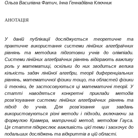
Ольга Василівна Фатич, Інна Геннадіївна Ключник
АНОТАЦІЯ
У даній публікації досліджується теоретичне та
практичне використання системи лінійних алгебраїчних
рівнянь та методика підготовки учнів до олімпіади.
Системи лінійних алгебраїчних рівнянь відіграють важливу
роль у математиці, оскільки до них зводиться велика
кількість задач лінійної алгебри, теорії диференціальних
рівнянь, математичної фізики тощо, та областей фізики
й техніки, де застосовуються ці математичні теорії. У
статті наводяться конкретні приклади методів
розв’язування системи лінійних алгебраїчних рівнянь та
підхід до учнів. Для розв'язання цих завдань
використовуються різні методи і підходи, включаючи за
формулою Крамера, матричний метод, методом Гауса.
Ця стаття підкреслює важливість цієї теми і заохочує до
подальших досліджень та відкриттів в цій області.