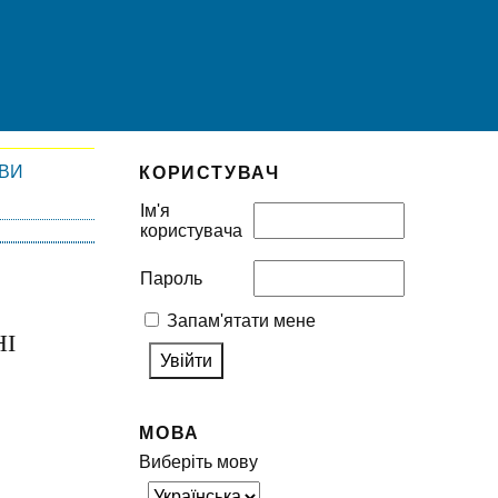
ІВИ
КОРИСТУВАЧ
Ім'я
користувача
Пароль
Запам'ятати мене
НІ
МОВА
Виберіть мову