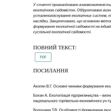
У статті проаналізовано взаємозалежність 
екологічною свідомістю. Обґрунтовано виз
усталеногоіснування екологічних систем, 
наслідки. Закцентовано, що основною метою
формування екологічної свідомості на індиві
суспільної екологічної свідомості.
ПОВНИЙ ТЕКСТ:
PDF
ПОСИЛАННЯ
Акопян В.Г. Основні чинники формування еколо
Бохан А. Екологізація підприємництва – визн
національного торгівельно-економічного ун-ту
Волошина Т.В. Особливості формування еколог