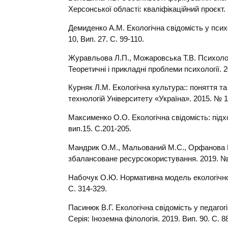
Херсонської області: кваліфікаційний проєкт. 
Демиденко А.М. Екологічна свідомість у психо
10, Вип. 27. С. 99-110.
Журавльова Л.П., Можаровська Т.В. Психологі
Теоретичні і прикладні проблеми психології. 2
Курняк Л.М. Екологічна культура:: поняття 
технологій Університету «Україна». 2015. № 10
Максименко О.О. Екологічна свідомість: підхо
вип.15. С.201-205.
Мандрик О.М., Мальований М.С., Орфанова М.
збалансоване ресурсокористування. 2019. № 
Набочук О.Ю. Нормативна модель екологічної
С. 314-329.
Пасинюк В.Г. Екологічна свідомість у педагогі
Серія: Іноземна філологія. 2019. Вип. 90. С. 8