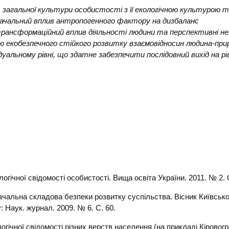
загальної культури особистості з її екологічною культурою 
начальний вплив антропогенного фактору на дизбаланс
трансформаційний вплив діяльності людини та перспективні н
 екобезпечного стійкого розвитку взаємовідносин людина-при
дуальному рівні, що здатне забезпечити послідовний вихід на рі
гічної свідомості особистості. Вища освіта України. 2011. № 2. С
ачальна складова безпеки розвитку суспільства. Вісник Київсько
: Наук. журнал. 2009. № 6. С. 60.
ічної свідомості різних верств населення (на прикладі Кіровогр