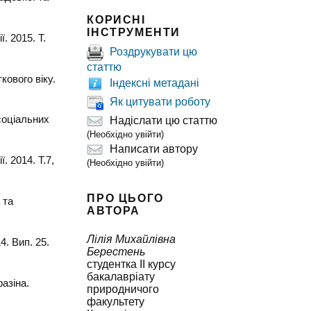
КОРИСНІ
ІНСТРУМЕНТИ
. 2015. Т.
Роздрукувати цю
статтю
кового віку.
Індексні метадані
Як цитувати роботу
соціальних
Надіслати цю статтю
(Необхідно увійти)
Написати автору
. 2014. Т.7,
(Необхідно увійти)
ПРО ЦЬОГО
 та
АВТОРА
Лілія Михайлівна
. Вип. 25.
Берестень
студентка ІІ курсу
бакалавріату
разіна.
природничого
факультету