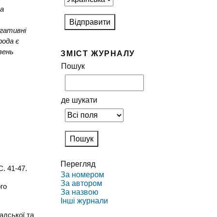
та
егативні
рода є
вень
ЗМІСТ ЖУРНАЛУ
Пошук
де шукати
Перегляд
. 41-47.
За номером
За автором
го
За назвою
Інші журнали
адської та