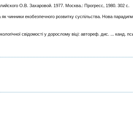
лийского О.В. Захаровой. 1977. Москва.: Прогресс, 1980. 302 с.
ра як чинники екобезпечного розвитку суспільства. Нова парадигм
логічної свідомості у дорослому віці: автореф. дис. ... канд. пс