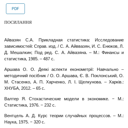
PDF
ПОСИЛАННЯ
Айвазян С.А. Прикладная статистика: Исследование
зависимостей: Справ. изд. / С. А. Айввазян, И. С. Енюков, Л.
Д. Мешалкин; Под ред. С. А. Айвазяна. – М.: Финансы и
статистика, 1985. – 487 с.
Аршава О. О. Деякі аспекти економетрії: Навчально –
методичний посібник / О. О. Аршава, Є. В. Поклонський, О.
М. Стасенко, А. П. Харченко, Л. І. Щелкунова. – Харків.:
ХНУБА, 2012. – 65 с.
Валтер Я. Стохастические модели в экономике. − М.:
Статистика, 1976. − 232 с.
Вентцель А. Д. Курс теории случайных процессов. – М.:
Наука, 1975. − 320 с.