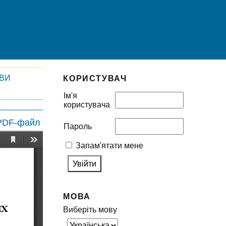
ІВИ
КОРИСТУВАЧ
Ім'я
користувача
 PDF-файл
Пароль
Запам'ятати мене
МОВА
Виберіть мову