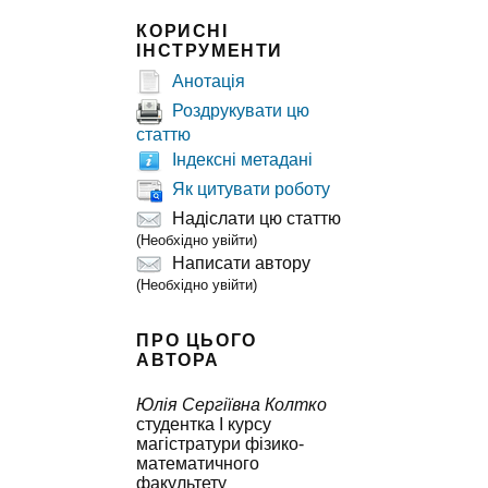
КОРИСНІ
ІНСТРУМЕНТИ
Анотація
Роздрукувати цю
статтю
Індексні метадані
Як цитувати роботу
Надіслати цю статтю
(Необхідно увійти)
Написати автору
(Необхідно увійти)
ПРО ЦЬОГО
АВТОРА
Юлія Сергіївна Колтко
студентка I курсу
магістратури фізико-
математичного
факультету