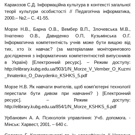
Каракозов С.Д. Інформаційна культура в контексті загальної
теорії культури особистості // Педагогічна інформатика,
2000.– №2.– С. 41-55.
Морзе Н.В., Барна О.В., Вембер В.П., Злочевська М.В.,
Ігнатенко О.В., Давиденко О.П, Кузьмінська О.Г.
Інформатична компетентність учнів може бути вищою від
тих, хто їх навчає? (за матеріалами моніторингового
дослідження з інформатичних компетентностей випускників
в Україні) [Електронний ресурс]. – Режим доступу:
http://elibrary.kubg.edu.ua/903/1/N_Morze_V_Vember_O_Kuzm
_Ihnatenko_O_Davydenko_KSHKS_5.pdf
Морзе Н.В. Як навчати вчителів, щоб комп’ютерні технології
перестали бути дивом при навчанні? ) [Електронний
ресурс]. – Режим доступу:
http://elibrary.kubg.edu.ua/854/1/N_Morze_KSHKS_6.pdf
Урбанович А. А. Психологія управління: Учб. допомога. -
Мінськ: Харвест, 2001. – 640 с.