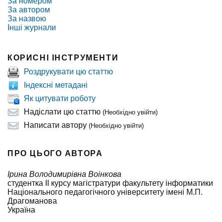
За номером
За автором
За назвою
Інші журнали
КОРИСНІ ІНСТРУМЕНТИ
Роздрукувати цю статтю
Індексні метадані
Як цитувати роботу
Надіслати цю статтю
(Необхідно увійти)
Написати автору
(Необхідно увійти)
ПРО ЦЬОГО АВТОРА
Ірина Володимирівна Воінкова
студентка ІІ курсу магістратури факультету інформатики
Національного педагогічного університету імені М.П.
Драгоманова
Україна